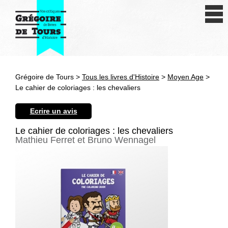
Se connecter
S'inscrire
Créer une fiche livre
Grégoire de Tours >
Tous les livres d'Histoire
>
Moyen Age
>
Antiquité
Le cahier de coloriages : les chevaliers
Moyen Age
Ecrire un avis
Epoque moderne
Le cahier de coloriages : les chevaliers
Mathieu Ferret et Bruno Wennagel
Révolution et XIXe siècle
XXe siècle
Autres civilisations
Thématiques