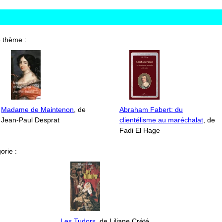
 thème :
Madame de Maintenon
, de
Abraham Fabert: du
Jean-Paul Desprat
clientélisme au maréchalat
, de
Fadi El Hage
orie :
Les Tudors
, de Liliane Crété