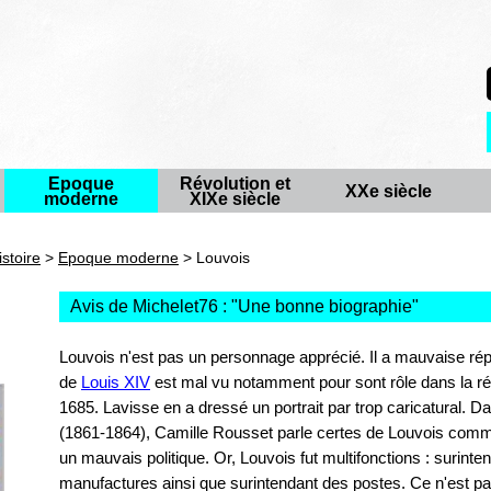
Epoque
Révolution et
XXe siècle
moderne
XIXe siècle
istoire
>
Epoque moderne
> Louvois
Avis de Michelet76 : "
Une bonne biographie
"
Louvois n'est pas un personnage apprécié. Il a mauvaise répu
de
Louis XIV
est mal vu notamment pour sont rôle dans la ré
1685. Lavisse en a dressé un portrait par trop caricatural. D
(1861-1864), Camille Rousset parle certes de Louvois comm
un mauvais politique. Or, Louvois fut multifonctions : surinte
manufactures ainsi que surintendant des postes. Ce n'est pas 