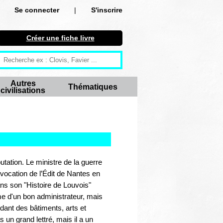
Se connecter
|
S'inscrire
Se connecter
Créer une fiche livre
S'inscrire
Créer une fiche livre
Autres
Thématiques
civilisations
Antiquité
Moyen Age
Epoque moderne
Révolution et XIXe siècle
tation. Le ministre de la guerre
vocation de l’Édit de Nantes en
XXe siècle
ans son "Histoire de Louvois"
e d'un bon administrateur, mais
Autres civilisations
ndant des bâtiments, arts et
un grand lettré, mais il a un