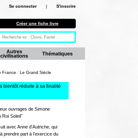
Se connecter
|
S'inscrire
Se connecter
Créer une fiche livre
S'inscrire
Créer une fiche livre
Autres
Thématiques
civilisations
Antiquité
Moyen Age
 France : Le Grand Siècle
Epoque moderne
 bientôt réduite à sa finalité
Révolution et XIXe siècle
 deux ouvrages de Simone
XXe siècle
Roi Soleil"
Autres civilisations
it avec Anne d'Autriche, qui
 à prendre part à l'exercice du