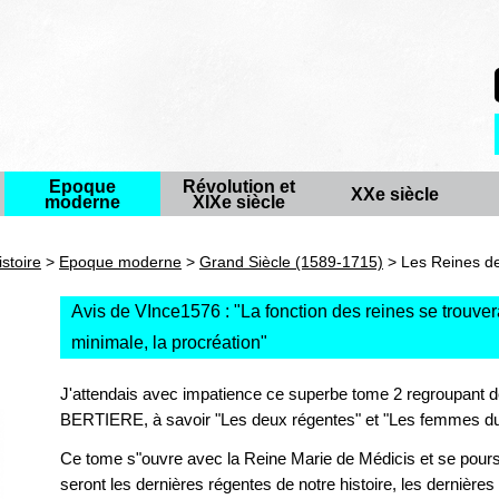
Epoque
Révolution et
XXe siècle
moderne
XIXe siècle
istoire
>
Epoque moderne
>
Grand Siècle (1589-1715)
> Les Reines de
Avis de VInce1576 : "
La fonction des reines se trouvera
minimale, la procréation
"
J'attendais avec impatience ce superbe tome 2 regroupant
BERTIERE, à savoir "Les deux régentes" et "Les femmes du 
Ce tome s"ouvre avec la Reine Marie de Médicis et se poursu
seront les dernières régentes de notre histoire, les dernières