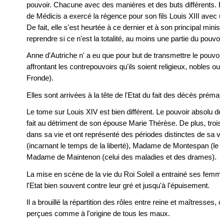
pouvoir. Chacune avec des manières et des buts différents. E
de Médicis a exercé la régence pour son fils Louis XIII ave
De fait, elle s'est heurtée à ce dernier et à son principal mini
reprendre si ce n'est la totalité, au moins une partie du pouvo
Anne d'Autriche n' a eu que pour but de transmettre le pouvoi
affrontant les contrepouvoirs qu'ils soient religieux, nobles 
Fronde).
Elles sont arrivées à la tête de l'Etat du fait des décès pré
Le tome sur Louis XIV est bien différent. Le pouvoir absolu
fait au détriment de son épouse Marie Thérèse. De plus, tr
dans sa vie et ont représenté des périodes distinctes de sa vi
(incarnant le temps de la liberté), Madame de Montespan (l
Madame de Maintenon (celui des maladies et des drames).
La mise en scène de la vie du Roi Soleil a entrainé ses fem
l'Etat bien souvent contre leur gré et jusqu'à l'épuisement.
Il a brouillé la répartition des rôles entre reine et maîtresses
perçues comme à l'origine de tous les maux.