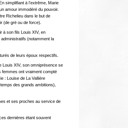
Thématiques
n simplifiant à l'extrême, Marie
c un amour immodéré du pouvoir.
stre Richelieu dans le but de
ir (de gré ou de force).
r à son fils Louis XIV, en
ou administratifs (notamment la
maturés de leurs époux respectifs.
 de Louis XIV, son omniprésence se
ois femmes ont vraiment compté
e : Louise de La Vallière
e temps des grands ambitions),
mes et ses proches au service de
, ces dernières étant souvent