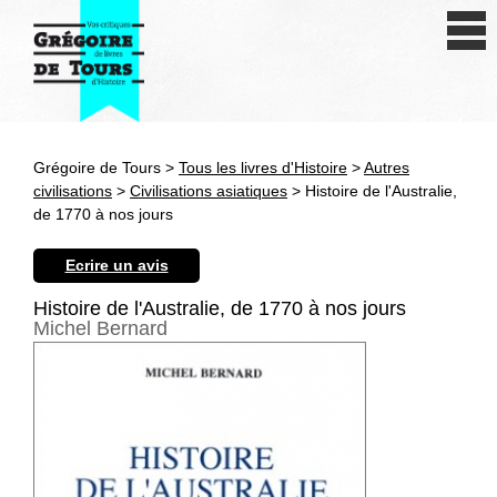
Se connecter
S'inscrire
Créer une fiche livre
Grégoire de Tours >
Tous les livres d'Histoire
>
Autres
Antiquité
civilisations
>
Civilisations asiatiques
> Histoire de l'Australie,
de 1770 à nos jours
Moyen Age
Ecrire un avis
Epoque moderne
Histoire de l'Australie, de 1770 à nos jours
Michel Bernard
Révolution et XIXe siècle
XXe siècle
Autres civilisations
Thématiques