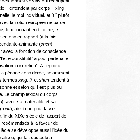
Thématiques
re des termes voisins qui recoupent
le – entendent par corps : "xing"
elle, le moi individuel, et "ti" plutôt
t avec la notion européenne parce
, fonctionnant en binôme, ils
s’entend en rapport (à la fois
scendante-animante (
shen
)
air avec la fonction de conscience
; “l’être constitutif” a pour partenaire
ensation-concrétion". À l’époque
 la période considérée, notamment
es termes
xing
,
ti
, et
shen
tendent à
onne et selon qu’il est plus ou
re. Le champ lexical du corps
n
), avec sa matérialité et sa
(
routi
), ainsi que pour la vie
a fin du XIXe siècle de l’apport de
 resémantisés à la faveur de
ècle se développe aussi l’idée du
nalisée, qui fait obstacle à