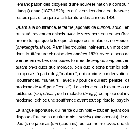
l’émancipation des citoyens d’une nouvelle nation à constru
Liang Qichao (1873-1929), et qu’il convient donc de dresser ;
restera pas étrangère à la littérature des années 1920.
Quant à la souffrance, le terme japonais de
kumon
, souci, e
ou plutôt revient en chinois avec le sens nouveau de souffran
même temps que le lexique clinique des maladies nerveuses,
(
shenjingshuairuo
). Parmi les troubles intérieurs, un mot 
dans la littérature chinoise des années 1920, avec le sens 
werthérienne. Les composés formés de
teng
ou
tong
peuven
autant physiques que morales, bien que le sens premier soit
composés à partir de
ji
,"maladie", qui exprime par dérivation
"souffrances, malheurs", avec
ku
pour ce qui est "pénible" ca
moderne de
kuli
pour "coolie"). Le lexique de la blessure ou c
faiblesse (
ruo
,
shuai
), de la maladie (
bing
,
ji
) complète cet inv
moderne, exhibe une souffrance avant tout spirituelle, psych
La langue japonaise, qui hérite du chinois – tout en ayant co
dispose d’au moins quatre mots :
shintai
(sinojaponais), le c
shin
(sino-japonais)/
mi
(japonais), ou soi-même, avec une di