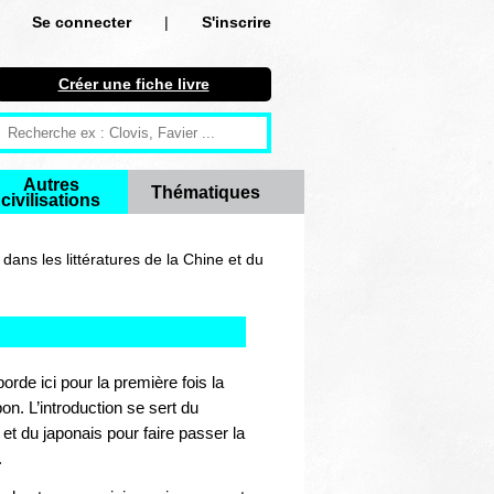
Se connecter
|
S'inscrire
Se connecter
Créer une fiche livre
S'inscrire
Créer une fiche livre
Autres
Thématiques
civilisations
Antiquité
Moyen Age
dans les littératures de la Chine et du
Epoque moderne
"
Révolution et XIXe siècle
orde ici pour la première fois la
XXe siècle
on. L’introduction se sert du
et du japonais pour faire passer la
Autres civilisations
.