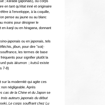
que ;
karada
(japonais), ou corps
re en tant qu’état inné et originaire
réfère à l’enveloppe, à la coquille,
u’on pense au jaune ou au blanc
e au moins pour désigner le
it en
kanji
ou en
hiragana
, donnant
sino-japonais ou en japonais, tels
éfléchis,
jibun
, pour dire "soi(-
a souffrance, les termes de base
fréquents pour signifier plutôt la
kunô
puis à
kumon
;
kutsû
existe
s 7-8)
 sur la modernité qui agite ces
t non négligeable. Après
es cas de la Chine et du Japon
se
 trois auteurs japonais du début
seki
,
Le corps souffrant chez Lu