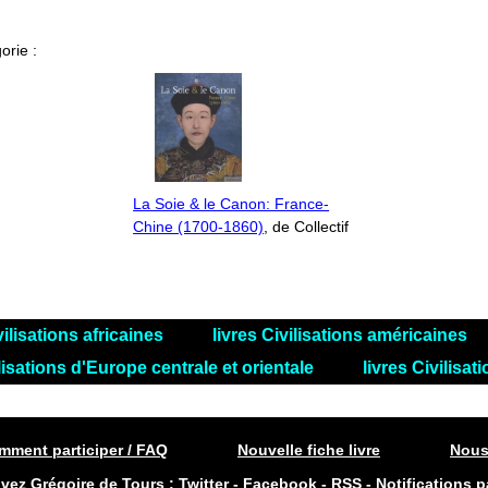
orie :
La Soie & le Canon: France-
Chine (1700-1860)
, de Collectif
vilisations africaines
livres Civilisations américaines
ilisations d'Europe centrale et orientale
livres Civilisa
ment participer / FAQ
Nouvelle fiche livre
Nous
ivez Grégoire de Tours :
Twitter
-
Facebook
-
RSS
-
Notifications p