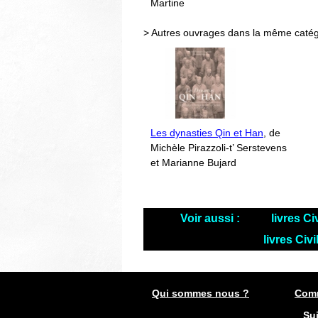
Martine
> Autres ouvrages dans la même catég
Les dynasties Qin et Han
, de
Michèle Pirazzoli-t’ Serstevens
et Marianne Bujard
Voir aussi :
livres Ci
livres Civ
Qui sommes nous ?
Comm
Su