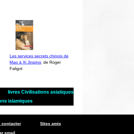
Les services secrets chinois de
Mao à Xi Jinping
, de Roger
Faligot
livres Civilisations asiatiques
tions islamiques
 contacter
Sites amis
ar email