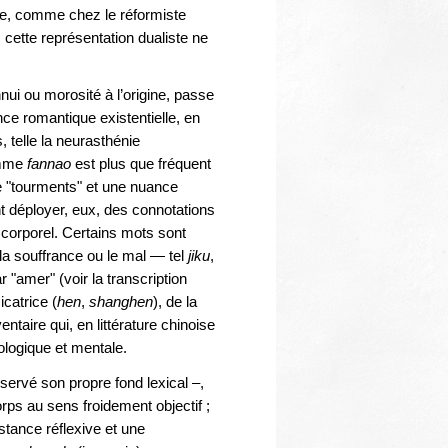
ire, comme chez le réformiste
 cette représentation dualiste ne
nnui ou morosité à l’origine, passe
ce romantique existentielle, en
 telle la neurasthénie
comme
fannao
est plus que fréquent
de "tourments" et une nuance
t déployer, eux, des connotations
 corporel. Certains mots sont
 la souffrance ou le mal — tel
jiku
,
r "amer" (voir la transcription
icatrice (
hen
,
shanghen
), de la
entaire qui, en littérature chinoise
ologique et mentale.
nservé son propre fond lexical –,
orps au sens froidement objectif ;
stance réflexive et une