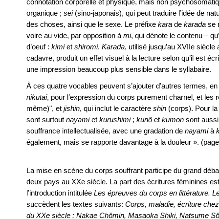
connotation corporelle et physique, mais non psychosomati
organique ;
sei
(sino-japonais), qui peut traduire l’idée de natu
des choses, ainsi que le sexe. Le préfixe
kara
de
karada
se 
voire au vide, par opposition à
mi
, qui dénote le contenu – q
d’oeuf :
kimi
et
shiromi
.
Karada
, utilisé jusqu’au XVIIe siècl
cadavre, produit un effet visuel à la lecture selon qu’il est écr
une impression beaucoup plus sensible dans le syllabaire.
À ces quatre vocables peuvent s’ajouter d’autres termes, en 
nikutai
, pour l’expression du corps purement charnel, et les r
même)", et
jishin
, qui inclut le caractère
shin
(corps). Pour l
sont surtout
nayami
et
kurushimi
;
kunô
et
kumon
sont aussi 
souffrance intellectualisée, avec une gradation de
nayami
à
également, mais se rapporte davantage à la douleur ». (page
La mise en scène du corps souffrant participe du grand débat
deux pays au XXe siècle. La part des écritures féminines es
l’introduction intitulée
Les épreuves du corps en littérature. L
succèdent les textes suivants:
Corps, maladie, écriture chez
du XXe siècle : Nakae Chômin, Masaoka Shiki, Natsume Sô