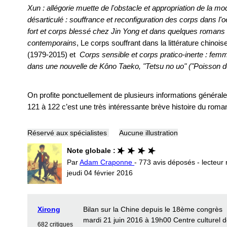
Xun : allégorie muette de l'obstacle et appropriation de la mo
désarticulé : souffrance et reconfiguration des corps dans 
fort et corps blessé chez Jin Yong et dans quelques romans 
contemporains
, Le corps souffrant dans la littérature chinoi
(1979-2015) et
Corps sensible et corps pratico-inerte : fem
dans une nouvelle de Kôno Taeko, "Tetsu no uo" ("Poisson de
On profite ponctuellement de plusieurs informations générale
121 à 122 c’est une très intéressante brève histoire du roma
Réservé aux spécialistes
Aucune illustration
Note globale :
Par
Adam Craponne
- 773 avis déposés - lecteur 
jeudi 04 février 2016
Xirong
Bilan sur la Chine depuis le 18ème congrès
mardi 21 juin 2016 à 19h00 Centre culturel d
682 critiques