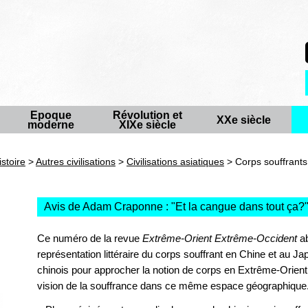
Epoque
Révolution et
XXe siècle
moderne
XIXe siècle
istoire
>
Autres civilisations
>
Civilisations asiatiques
> Corps souffrants 
Avis de Adam Craponne : "
Et la cangue dans tout ça?
Ce numéro de la revue
Extrême-Orient Extrême-Occident
ab
représentation littéraire du corps souffrant en Chine et au Jap
chinois pour approcher la notion de corps en Extrême-Orient 
vision de la souffrance dans ce même espace géographique