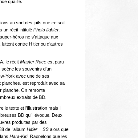
nde qualité.
ions au sort des juifs que ce soit
un récit intitulé
Photo fighter
.
 super-héros ne s’attaque aux
uttent contre Hitler ou d’autres
, le récit
Master Race
est paru
 scène les souvenirs d’un
ew-York avec une de ses
t planches, est reproduit avec sa
ar planche. On remonte
ombreux extraits de BD.
 texte et l’illustration mais il
ombreuses BD qu’il évoque. Deux
œuvres produites par des
988 de l’album
Hitler = SS
alors que
 dans
Hara-Kiri
. Rappelons que les