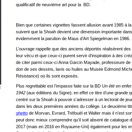
qualificatif de neuvième art pour la BD.
Bien que certaines vignettes fassent allusion avant 1985 à l
suivent que la Shoah devient une dimension importante dans 
évidemment la parution de Maus d’Art Spiegelman en 1986.
L’ouvrage rappelle que des anciens déportés réalisèrent de
leur vécu et que ceux-ci purent servir d’inspiration à des cré
de citer parmi ceux-ci Anna Garcin Mayade, professeure de de
don de ses dessins, lavis ou huiles au Musée Edmond Michele
Résistance) où ils sont exposés.
Plus regrettable est l'impasse faite sur la BD
Un été en enfer
l
1942
(aux éditiions du Signe); en effet ce titre d'une grande qu
centré sur la Shoah à pouvoir s'adresser à un lectorat de j
dans les deux premières années du collège. Le deuxième tit
ghetto
de Morvan, Evrard, Tréfouël et Walter mais il n’est so
peut donc mieux comprendre qu'il soit absent de catalogue d'
2017 (mais en 2016 en Royaume-Uni) également pour les en