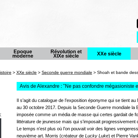
Epoque
Révolution et
XXe siècle
moderne
XIXe siècle
istoire
>
XXe siècle
>
Seconde guerre mondiale
> Shoah et bande dessi
Avis de Alexandre : "
Ne pas confondre mégasioniste et
Il s’agit du catalogue de l’exposition éponyme qui se tient a
au 30 octobre 2017. Depuis la Seconde Guerre mondiale la 
k
imposée comme un média de masse qui certes gardait de fort
littérature de jeunesse mais qui s’imposait progressivement d
Le temps n’est plus où l’on pouvait voir des lignes vengeres
neuvième art. Morris (créateur de
Lucky Luke
) et Pierre Van