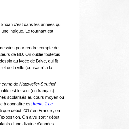
Thématiques
a Shoah c’est dans les années qui
une intrigue. Le tournant est
s dessins pour rendre compte de
ateurs de BD. On oublie toutefois
ssin au lycée de Brive, qui fit
t de la ville (consacré à la
: camp de Natzweiler-Struthof
alité est le seul (en français)
eunes scolarisés au cours moyen ou
re à connaître est
Irena, 1 Le
rti que début 2017 en France , on
exposition. On a vu sortir début
fants d'une dizaine d'années