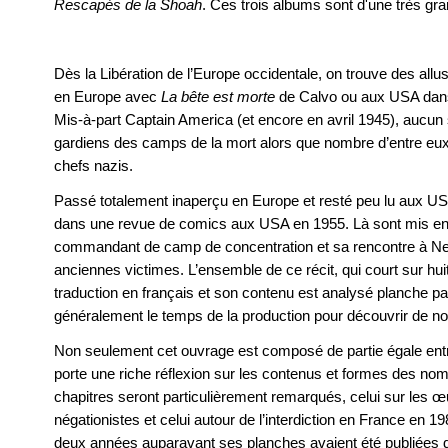
Rescapés de la Shoah
. Ces trois albums sont d'une très gra
Dès la Libération de l’Europe occidentale, on trouve des allus
en Europe avec
La bête est morte
de Calvo ou aux USA dans 
Mis-à-part Captain America (et encore en avril 1945), aucun
gardiens des camps de la mort alors que nombre d’entre eux l
chefs nazis.
Passé totalement inaperçu en Europe et resté peu lu aux USA
dans une revue de comics aux USA en 1955. Là sont mis en
commandant de camp de concentration et sa rencontre à N
anciennes victimes. L’ensemble de ce récit, qui court sur hui
traduction en français et son contenu est analysé planche p
généralement le temps de la production pour découvrir de n
Non seulement cet ouvrage est composé de partie égale entre le
porte une riche réflexion sur les contenus et formes des n
chapitres seront particulièrement remarqués, celui sur les 
négationistes et celui autour de l’interdiction en France en 1
deux années auparavant ses planches avaient été publiées