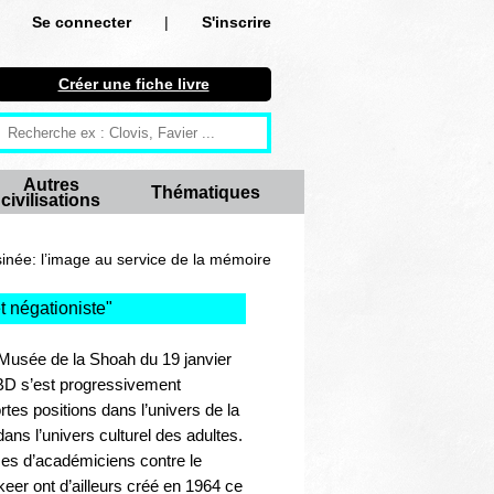
Se connecter
|
S'inscrire
Se connecter
Créer une fiche livre
S'inscrire
Créer une fiche livre
Autres
Thématiques
civilisations
Antiquité
Moyen Age
née: l’image au service de la mémoire
Epoque moderne
 négationiste
"
Révolution et XIXe siècle
u Musée de la Shoah du 19 janvier
BD s’est progressivement
XXe siècle
es positions dans l’univers de la
ans l’univers culturel des adultes.
Autres civilisations
ses d’académiciens contre le
keer ont d’ailleurs créé en 1964 ce