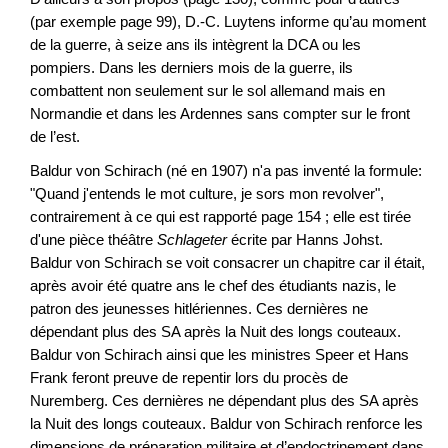
(par exemple page 99), D.-C. Luytens informe qu’au moment
de la guerre, à seize ans ils intègrent la DCA ou les
pompiers. Dans les derniers mois de la guerre, ils
combattent non seulement sur le sol allemand mais en
Normandie et dans les Ardennes sans compter sur le front
de l’est.
Baldur von Schirach (né en 1907) n'a pas inventé la formule:
"Quand j'entends le mot culture, je sors mon revolver",
contrairement à ce qui est rapporté page 154 ; elle est tirée
d'une pièce théâtre
Schlageter
écrite par Hanns Johst.
Baldur von Schirach se voit consacrer un chapitre car il était,
après avoir été quatre ans le chef des étudiants nazis, le
patron des jeunesses hitlériennes. Ces dernières ne
dépendant plus des SA après la Nuit des longs couteaux.
Baldur von Schirach ainsi que les ministres Speer et Hans
Frank feront preuve de repentir lors du procès de
Nuremberg. Ces dernières ne dépendant plus des SA après
la Nuit des longs couteaux. Baldur von Schirach renforce les
dimensions de préparation militaire et d’endoctrinement dans