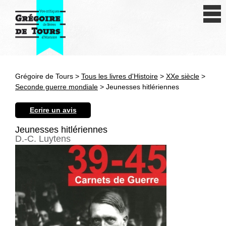
Se connecter
S'inscrire
Créer une fiche livre
Grégoire de Tours >
Tous les livres d'Histoire
>
XXe siècle
>
Antiquité
Seconde guerre mondiale
> Jeunesses hitlériennes
Moyen Age
Ecrire un avis
Epoque moderne
Jeunesses hitlériennes
D.-C. Luytens
Révolution et XIXe siècle
XXe siècle
Autres civilisations
Thématiques