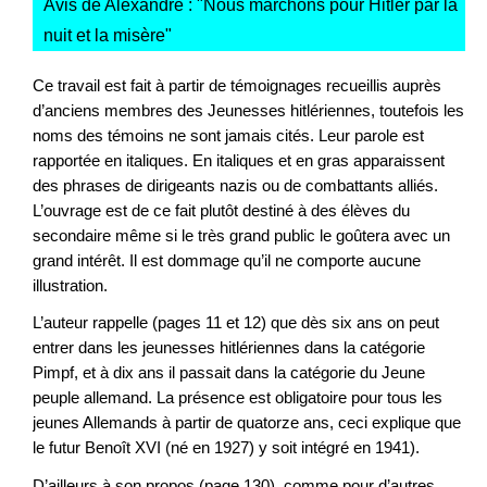
Avis de Alexandre : "
Nous marchons pour Hitler par la
nuit et la misère
"
Ce travail est fait à partir de témoignages recueillis auprès
d’anciens membres des Jeunesses hitlériennes, toutefois les
noms des témoins ne sont jamais cités. Leur parole est
rapportée en italiques. En italiques et en gras apparaissent
des phrases de dirigeants nazis ou de combattants alliés.
L’ouvrage est de ce fait plutôt destiné à des élèves du
secondaire même si le très grand public le goûtera avec un
grand intérêt. Il est dommage qu’il ne comporte aucune
illustration.
L’auteur rappelle (pages 11 et 12) que dès six ans on peut
entrer dans les jeunesses hitlériennes dans la catégorie
Pimpf, et à dix ans il passait dans la catégorie du Jeune
peuple allemand. La présence est obligatoire pour tous les
jeunes Allemands à partir de quatorze ans, ceci explique que
le futur Benoît XVI (né en 1927) y soit intégré en 1941).
D’ailleurs à son propos (page 130), comme pour d’autres