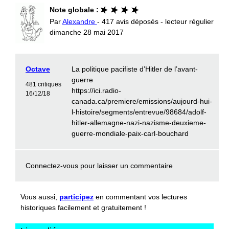
Note globale :
Par
Alexandre
- 417 avis déposés - lecteur régulier
dimanche 28 mai 2017
Octave
La politique pacifiste d’Hitler de l’avant-
guerre
481 critiques
https://ici.radio-
16/12/18
canada.ca/premiere/emissions/aujourd-hui-
l-histoire/segments/entrevue/98684/adolf-
hitler-allemagne-nazi-nazisme-deuxieme-
guerre-mondiale-paix-carl-bouchard
Connectez-vous
pour laisser un commentaire
Vous aussi,
participez
en commentant vos lectures
historiques facilement et gratuitement !