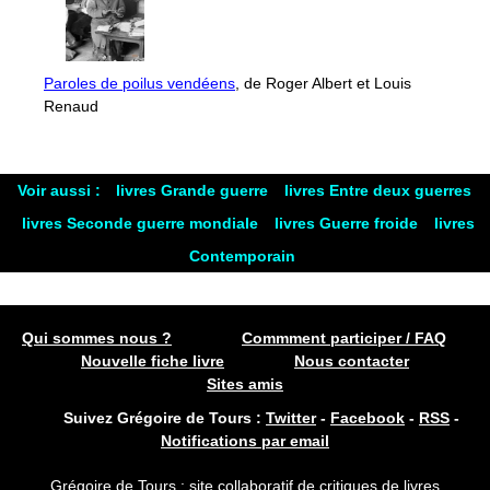
Paroles de poilus vendéens
, de Roger Albert et Louis
Renaud
Voir aussi :
livres Grande guerre
livres Entre deux guerres
livres Seconde guerre mondiale
livres Guerre froide
livres
Contemporain
Qui sommes nous ?
Commment participer / FAQ
Nouvelle fiche livre
Nous contacter
Sites amis
Suivez Grégoire de Tours :
Twitter
-
Facebook
-
RSS
-
Notifications par email
Grégoire de Tours : site collaboratif de critiques de livres