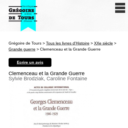
Se connecter
S'inscrire
Créer une fiche livre
Grégoire de Tours >
Tous les livres d'Histoire
>
XXe siècle
>
Antiquité
Grande guerre
> Clemenceau et la Grande Guerre
Moyen Age
Ecrire un avis
Epoque moderne
Clemenceau et la Grande Guerre
Sylvie Brodziak, Caroline Fontaine
Révolution et XIXe siècle
XXe siècle
Autres civilisations
Thématiques