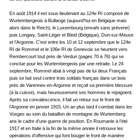
En août 1914 il est sous-lieutenant au 124e RI composé de
Wurtembergeois à Bullange (aujourd’hui en Belgique mais
alors dans le Reich), le Luxembourg (envahi sans prévenir)
puis Longwy, Saint-Léger et Bleid (Belgique), Dun-sur-Meuse
et l’Argonne. C’est entre les 10 et 12 septembre que le 124e
RI de Rommel et le 106e RI de Genevoix se heurtent vers
Rembercourt tout près de Verdun (pages 70 à 76) qui se
conclue pour les Wurtembergeois par une retraite. Le 24
septembre, Rommel abat à vingt pas de lui deux Français
puis se bat seul contre trois soldats français dans un bois
près de Varennes-en-Argonne et reçoit sa première blessure
(à la cuisse), mais heureusement ses hommes le rejoignent.
Après sa convalescence, il fait un retour sur le front de
l’Argonne en janvier 1915. Un an plus tard il combat dans les
Vosges au sein du bataillon de montagne de Wurtemberg
ans le cadre d’une guerre de position. En Roumanie à l’été
1917 et en Italie à la fin de la même année il retrouve les
opérations d’offensive qui font bouger le front de manière