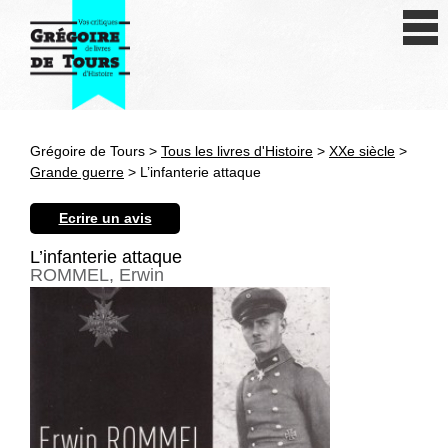
Se connecter
S'inscrire
Créer une fiche livre
Grégoire de Tours >
Tous les livres d'Histoire
>
XXe siècle
>
Antiquité
Grande guerre
> L’infanterie attaque
Moyen Age
Ecrire un avis
Epoque moderne
L’infanterie attaque
ROMMEL, Erwin
Révolution et XIXe siècle
XXe siècle
Autres civilisations
Thématiques