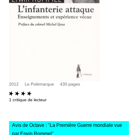
2012
Le Polémarque
430
pages
1
critique de lecteur
Avis de Octave : "
La Première Guerre mondiale vue
par Erwin Rommel
"