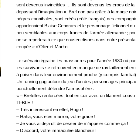
sont devenus invincibles … Ils sont devenus les crocs de la
dépassant l’imagination ». Bref non pas grâce à la magie noi
nègres cannibales, sont créés (côté français) des compagnie
appartenaient Blaise Cendrars et le personnage fictionnel du
peu semblables aux corps francs de l’armée allemande ; pour 
on se reportera à ce que nousen disons dans notre présentati
coupée » d’Olier et Marko.
Le scénario égraine les massacres pour l’année 1930 où pa
les survivants se retrouvent en manque de ravitaillement en 
à puiser dans leur environnement proche (y compris familial)
Un running gag autour du jeu d’un des personnages principau
ponctuellement détendre l’atmosphère :
« – Bretelles renforcées, tout en cuir avec un filament cou
TI-BLE !
– Très intéressant en effet, Hugo !
– Haha, vous êtes marron, votre grâce !
– Je vous ai déjà dit de cesser de m’appeler comme ça !
– D’accord, votre immaculée blancheur !