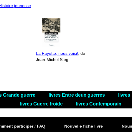
'Histoire jeunesse
La Fayette, nous voici!
, de
Jean-Michel Steg
es Grande guerre
livres Entre deux guerres
livre
livres Guerre froide
livres Contemporain
ment participer / FAQ
Nouvelle fiche livre
Nous