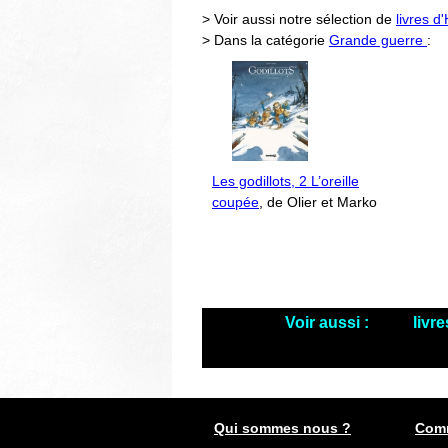
> Voir aussi notre sélection de
livres d
> Dans la catégorie
Grande guerre
:
Les godillots, 2 L’oreille
coupée
, de Olier et Marko
Voir aussi :
livr
Qui sommes nous ?
Comm