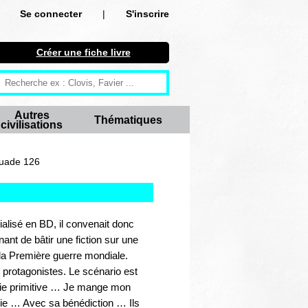
Se connecter
|
S'inscrire
Se connecter
Créer une fiche livre
S'inscrire
Créer une fiche livre
Autres
Thématiques
civilisations
Antiquité
Moyen Age
ouade 126
Epoque moderne
Révolution et XIXe siècle
alisé en BD, il convenait donc
nant de bâtir une fiction sur une
XXe siècle
la Première guerre mondiale.
protagonistes. Le scénario est
Autres civilisations
agie primitive … Je mange mon
rie … Avec sa bénédiction … Ils