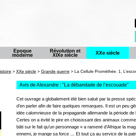
Epoque
Révolution et
XXe siècle
moderne
XIXe siècle
istoire
>
XXe siècle
>
Grande guerre
> La Cellule Prométhée. 1, L’esc
Avis de Alexandre : "
La débandade de l’escouade
"
Cet ouvrage a globalement été bien salué par la presse spéci
d’en parler afin de faire quelques remarques. Il est un peu gê
idée calomnieuse de la propagande allemande la période de 
Certes on a évité le pire en choisissant des animaux comme 
bâti sur le fait qu’un personnage « a ramené d’Afrique la m
ennemi, je mange sa force … Et tout ça au service de la pat