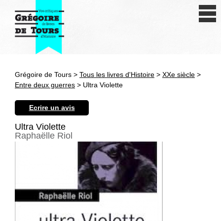
Se connecter
S'inscrire
Créer une fiche livre
Grégoire de Tours >
Tous les livres d'Histoire
>
XXe siècle
>
Antiquité
Entre deux guerres
> Ultra Violette
Moyen Age
Ecrire un avis
Epoque moderne
Ultra Violette
Raphaëlle Riol
Révolution et XIXe siècle
XXe siècle
Autres civilisations
Thématiques