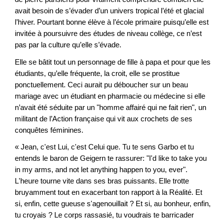
avait besoin de s’évader d’un univers tropical l’été et glacial
l’hiver. Pourtant bonne élève à l’école primaire puisqu’elle est
invitée à poursuivre des études de niveau collège, ce n’est
pas par la culture qu’elle s’évade.
Elle se bâtit tout un personnage de fille à papa et pour que les
étudiants, qu’elle fréquente, la croit, elle se prostitue
ponctuellement. Ceci aurait pu déboucher sur un beau
mariage avec un étudiant en pharmacie ou médecine si elle
n’avait été séduite par un "homme affairé qui ne fait rien", un
militant de l’Action française qui vit aux crochets de ses
conquêtes féminines.
« Jean, c'est Lui, c'est Celui que. Tu te sens Garbo et tu
entends le baron de Geigern te rassurer: "I'd like to take you
in my arms, and not let anything happen to you, ever".
L'heure tourne vite dans ses bras puissants. Elle trotte
bruyamment tout en exacerbant ton rapport à la Réalité. Et
si, enfin, cette gueuse s'agenouillait ? Et si, au bonheur, enfin,
tu croyais ? Le corps rassasié, tu voudrais te barricader