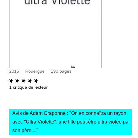
2015
Rouergue
190
pages
1
critique de lecteur
Avis de Adam Craponne : "
On en connaîtra un rayon
avec "Ultra Violette", une fille peut-être ultra violée par
son père ...
"