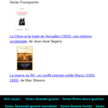
Xavier Fourquemin
La Chine et le traité de Versailles (1919): une trahison
occidentale
, de Jean-José Ségéric
La guerre du Rif : un conflit colonial oublié Maroc (1925-
1926)
, de Max Shiavon
Voir aussi :
livres Grande guerre
livres Entre deux guerres
livres Seconde guerre mondiale
livres Guerre froide
livres