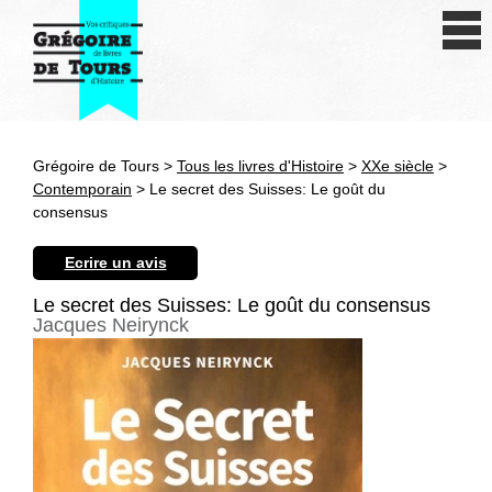
Se connecter
S'inscrire
Créer une fiche livre
Grégoire de Tours >
Tous les livres d'Histoire
>
XXe siècle
>
Antiquité
Contemporain
> Le secret des Suisses: Le goût du
consensus
Moyen Age
Ecrire un avis
Epoque moderne
Le secret des Suisses: Le goût du consensus
Jacques Neirynck
Révolution et XIXe siècle
XXe siècle
Autres civilisations
Thématiques