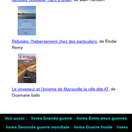
Réfugiés: l’hébergement chez des particuliers
, de Élodie
Remy
Le voyageur et l'énigme de Marsoville la ville dite AT
, de
Ousmane ballo
Voir aussi :
livres Grande guerre
livres Entre deux guerres
livres Seconde guerre mondiale
livres Guerre froide
livres