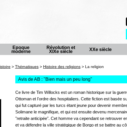
Epoque
Révolution et
XXe siècle
moderne
XIXe siècle
istoire
>
Thématiques
>
Histoire des religions
> La religion
Avis de AB : "
Bien mais un peu long
"
Ce livre de Tim Willocks est un roman historique sur la guer
Ottoman et l'ordre des hospitaliers. Cette fiction est basée
qui fut capturé par les turcs étant jeune pour devenir membre
Solimane le magnifique, et qui est ensuite devenu mercenai
"retraite anticipée". Cet homme va cependant se retrouver en
et va défendre la ville stratégique de Borgo et se battre au cô