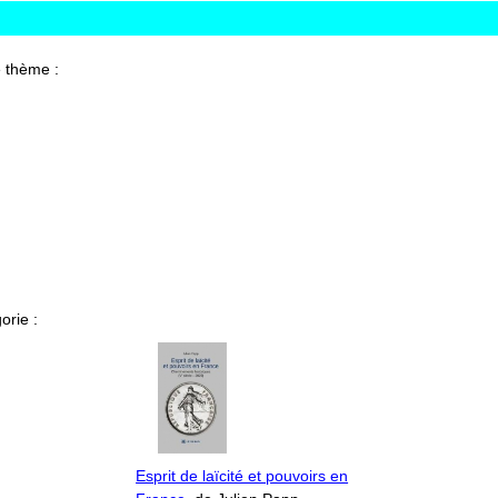
 thème :
orie :
Esprit de laïcité et pouvoirs en