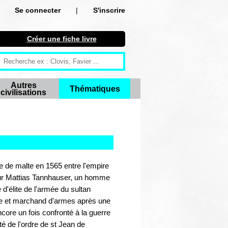
Se connecter
|
S'inscrire
Se connecter
Créer une fiche livre
S'inscrire
Créer une fiche livre
Autres
Thématiques
civilisations
Antiquité
Moyen Age
Epoque moderne
Révolution et XIXe siècle
re de malte en 1565 entre l'empire
 sur Mattias Tannhauser, un homme
XXe siècle
 d'élite de l'armée du sultan
re et marchand d'armes après une
Autres civilisations
core un fois confronté à la guerre
té de l'ordre de st Jean de