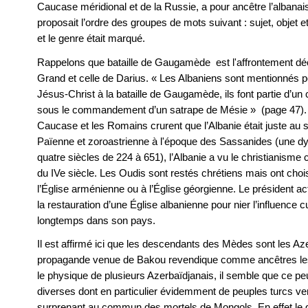
Caucase méridional et de la Russie, a pour ancêtre l’albana
proposait l’ordre des groupes de mots suivant : sujet, objet e
et le genre était marqué.
Rappelons que bataille de Gaugamède est l'affrontement déci
Grand et celle de Darius. « Les Albaniens sont mentionnés p
Jésus-Christ à la bataille de Gaugamède, ils font partie d’u
sous le commandement d’un satrape de Mésie » (page 47). 
Caucase et les Romains crurent que l’Albanie était juste a
Païenne et zoroastrienne à l'époque des Sassanides (une dyn
quatre siècles de 224 à 651), l’Albanie a vu le christianisme
du IVe siècle. Les Oudis sont restés chrétiens mais ont chois
l’Église arménienne ou à l’Église géorgienne. Le président ac
la restauration d’une Église albanienne pour nier l’influence c
longtemps dans son pays.
Il est affirmé ici que les descendants des Mèdes sont les Azer
propagande venue de Bakou revendique comme ancêtres les A
le physique de plusieurs Azerbaïdjanais, il semble que ce p
diverses dont en particulier évidemment de peuples turcs ve
surprenant au commun des mortels de Mongols. En effet le 