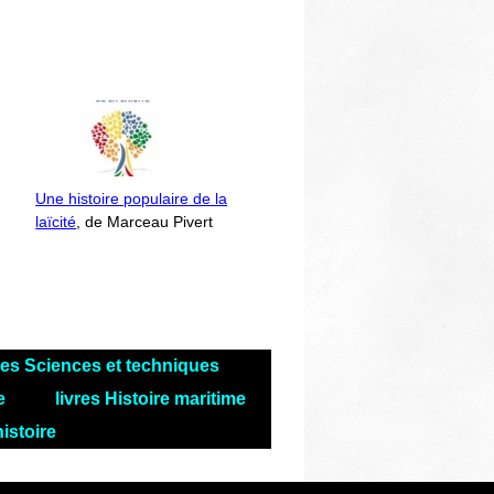
Une histoire populaire de la
laïcité
, de Marceau Pivert
res Sciences et techniques
le
livres Histoire maritime
histoire