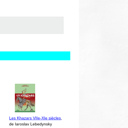
Les Khazars VIIe-XIe siècles
,
de Iaroslav Lebedynsky