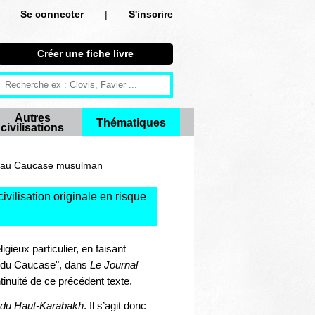
Se connecter
|
S'inscrire
Se connecter
Créer une fiche livre
S'inscrire
Créer une fiche livre
Autres
Thématiques
civilisations
Antiquité
Moyen Age
n au Caucase musulman
Epoque moderne
ivilisation originale en risque
Révolution et XIXe siècle
ieux particulier, en faisant
XXe siècle
ue du Caucase", dans
Le Journal
tinuité de ce précédent texte.
Autres civilisations
s du Haut-Karabakh
. Il s’agit donc