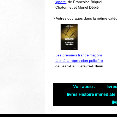
ignoré
, de Françoise Briquel
Chatonnet et Muriel Débié
> Autres ouvrages dans la même catég
Les premiers francs-maçons
face à la répression policière
,
de Jean-Paul Lefevre-Filleau
Voir aussi :
livre
livres Histoire immédiate
li