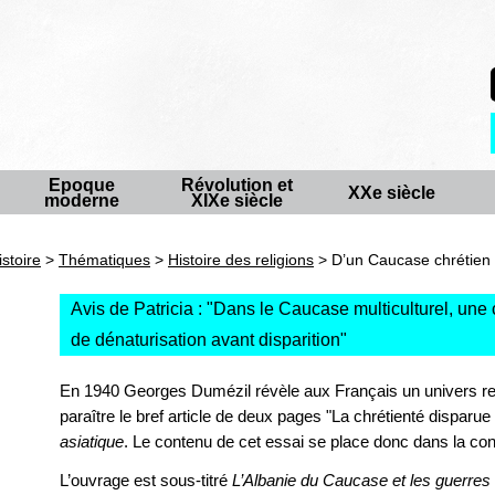
Epoque
Révolution et
XXe siècle
moderne
XIXe siècle
istoire
>
Thématiques
>
Histoire des religions
> D’un Caucase chrétie
Avis de Patricia : "
Dans le Caucase multiculturel, une c
de dénaturisation avant disparition
"
En 1940 Georges Dumézil révèle aux Français un univers relig
paraître le bref article de deux pages "La chrétienté dispar
asiatique
. Le contenu de cet essai se place donc dans la con
L’ouvrage est sous-titré
L’Albanie du Caucase et les guerre