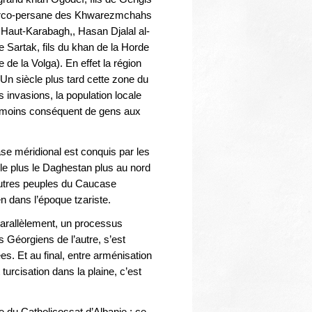
 turco-persane des Khwarezmchahs
 Haut-Karabagh,, Hasan Djalal al-
e Sartak, fils du khan de la Horde
 de la Volga). En effet la région
n siècle plus tard cette zone du
invasions, la population locale
u moins conséquent de gens aux
e méridional est conquis par les
le plus le Daghestan plus au nord
autres peuples du Caucase
en dans l’époque tzariste.
 Parallèlement, un processus
s Géorgiens de l’autre, s’est
s. Et au final, entre arménisation
 turcisation dans la plaine, c’est
du Catholicossat d’Albanie ; ce