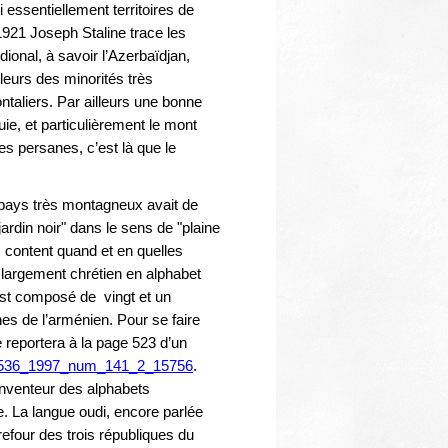
Thématiques
essentiellement territoires de
1921 Joseph Staline trace les
ional, à savoir l’Azerbaïdjan,
lleurs des minorités très
taliers. Par ailleurs une bonne
uie, et particulièrement le mont
s persanes, c’est là que le
e pays très montagneux avait de
din noir" dans le sens de "plaine
s content quand et en quelles
largement chrétien en alphabet
 est composé de vingt et un
s de l’arménien. Pour se faire
 reportera à la page 523 d’un
5-0536_1997_num_141_2_15756
.
inventeur des alphabets
le. La langue oudi, encore parlée
refour des trois républiques du