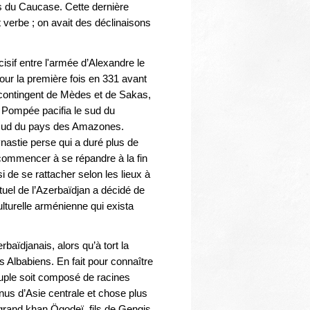
is du Caucase. Cette dernière
t verbe ; on avait des déclinaisons
sif entre l'armée d’Alexandre le
our la première fois en 331 avant
n contingent de Mèdes et de Sakas,
Pompée pacifia le sud du
u sud du pays des Amazones.
astie perse qui a duré plus de
 commencer à se répandre à la fin
i de se rattacher selon les lieux à
tuel de l’Azerbaïdjan a décidé de
ulturelle arménienne qui exista
baïdjanais, alors qu’à tort la
lbabiens. En fait pour connaître
euple soit composé de racines
nus d’Asie centrale et chose plus
grand khan Ögodeï, fils de Gengis