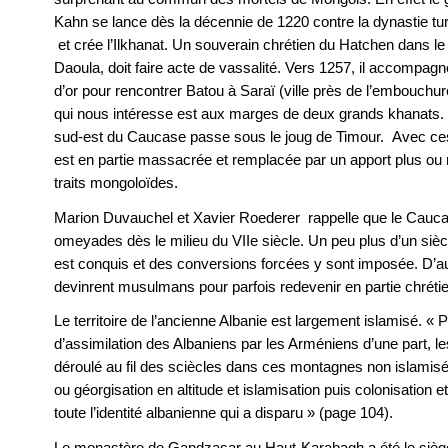
Kahn se lance dès la décennie de 1220 contre la dynastie
et crée l’Ilkhanat. Un souverain chrétien du Hatchen dans le
Daoula, doit faire acte de vassalité. Vers 1257, il accompagn
d’or pour rencontrer Batou à Saraï (ville près de l’embouchure
qui nous intéresse est aux marges de deux grands khanats. U
sud-est du Caucase passe sous le joug de Timour. Avec ces 
est en partie massacrée et remplacée par un apport plus o
traits mongoloïdes.
Marion Duvauchel et Xavier Roederer rappelle que le Caucas
omeyades dès le milieu du VIIe siècle. Un peu plus d’un sièc
est conquis et des conversions forcées y sont imposée. D’
devinrent musulmans pour parfois redevenir en partie chréti
Le territoire de l’ancienne Albanie est largement islamisé. «
d’assimilation des Albaniens par les Arméniens d’une part, le
déroulé au fil des sciècles dans ces montagnes non islamisée
ou géorgisation en altitude et islamisation puis colonisation et
toute l’identité albanienne qui a disparu » (page 104).
Le monastère de Gandzasar au Haut-Karabagh a été le siège 