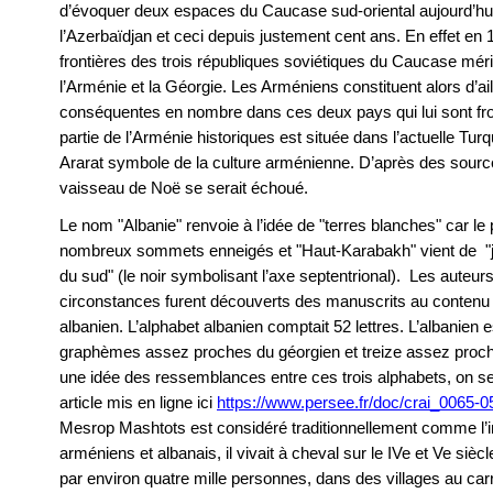
d’évoquer deux espaces du Caucase sud-oriental aujourd’hui 
l’Azerbaïdjan et ceci depuis justement cent ans. En effet en 
frontières des trois républiques soviétiques du Caucase mérid
l’Arménie et la Géorgie. Les Arméniens constituent alors d’ai
conséquentes en nombre dans ces deux pays qui lui sont fron
partie de l’Arménie historiques est située dans l’actuelle Turq
Ararat symbole de la culture arménienne. D’après des source
vaisseau de Noë se serait échoué.
Le nom "Albanie" renvoie à l’idée de "terres blanches" car l
nombreux sommets enneigés et "Haut-Karabakh" vient de "jar
du sud" (le noir symbolisant l’axe septentrional). Les auteur
circonstances furent découverts des manuscrits au contenu 
albanien. L’alphabet albanien comptait 52 lettres. L’albanien
graphèmes assez proches du géorgien et treize assez proche
une idée des ressemblances entre ces trois alphabets, on se
article mis en ligne ici
https://www.persee.fr/doc/crai_006
Mesrop Mashtots est considéré traditionnellement comme l’
arméniens et albanais, il vivait à cheval sur le IVe et Ve sièc
par environ quatre mille personnes, dans des villages au car