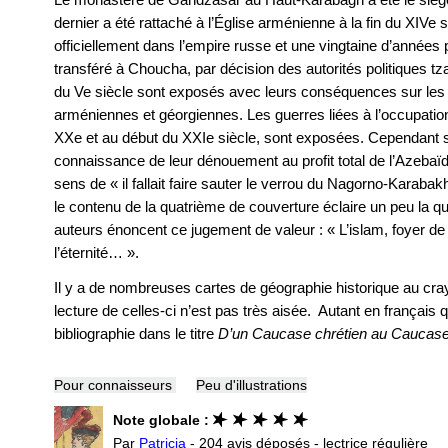
dernier a été rattaché à l’Église arménienne à la fin du XIVe 
officiellement dans l’empire russe et une vingtaine d’années p
transféré à Choucha, par décision des autorités politiques tza
du Ve siècle sont exposés avec leurs conséquences sur les 
arméniennes et géorgiennes. Les guerres liées à l’occupation
XXe et au début du XXIe siècle, sont exposées. Cependant s
connaissance de leur dénouement au profit total de l’Azebaï
sens de « il fallait faire sauter le verrou du Nagorno-Karabakh.
le contenu de la quatrième de couverture éclaire un peu la qu
auteurs énoncent ce jugement de valeur : « L’islam, foyer d
l’éternité… ».
Il y a de nombreuses cartes de géographie historique au crayon
lecture de celles-ci n’est pas très aisée. Autant en français 
bibliographie dans le titre
D’un Caucase chrétien au Cauca
Pour connaisseurs
Peu d'illustrations
Note globale :
Par
Patricia
- 204 avis déposés - lectrice régulière