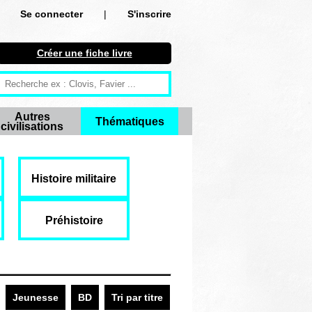
Se connecter
|
S'inscrire
Se connecter
Créer une fiche livre
S'inscrire
Créer une fiche livre
Autres
Thématiques
civilisations
Antiquité
Moyen Age
Histoire militaire
Epoque moderne
Révolution et XIXe siècle
Préhistoire
XXe siècle
Autres civilisations
Jeunesse
BD
Tri par titre