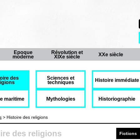
Epoque
Révolution et
XXe siècle
moderne
XIXe siècle
oire des
Sciences et
Histoire immédiate
ligions
techniques
re maritime
Mythologies
Historiographie
s
> Histoire des religions
ire des religions
Fictions