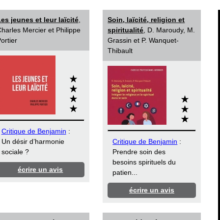
es jeunes et leur laïcité
,
Soin, laïcité, religion et
harles Mercier et Philippe
spiritualité
, D. Maroudy, M.
ortier
Grassin et P. Wanquet-
Thibault
Critique de Benjamin
:
Un désir d’harmonie
Critique de Benjamin
:
sociale ?
Prendre soin des
besoins spirituels du
écrire un avis
patien...
écrire un avis