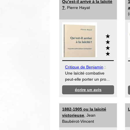
Qu’est-il arrivé à la laïcité
1
?
, Pierre Hayat
a
(
Critique de Benjamin
:
Une laïcité combative
peut-elle porter un pro...
écrire un avis
1882-1905 ou la laïcité
L
victorieuse
, Jean
Baubérot-Vincent