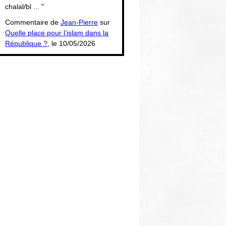
chalal/bl ... "
Commentaire de
Jean-Pierre
sur
Quelle place pour l’islam dans la
République ?
, le 10/05/2026