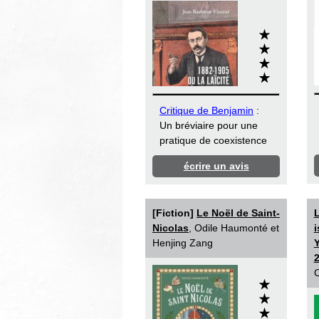
Critique de Benjamin
:
Un bréviaire pour une
pratique de coexistence
écrire un avis
[Fiction]
Le Noël de Saint-
L
Nicolas
, Odile Haumonté et
i
Henjing Zang
Y
C