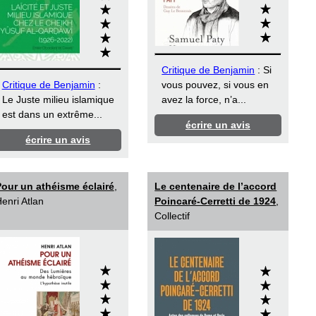
Critique de Benjamin
: Si
Critique de Benjamin
:
vous pouvez, si vous en
Le Juste milieu islamique
avez la force, n’a...
est dans un extrême...
écrire un avis
écrire un avis
our un athéisme éclairé
,
Le centenaire de l’accord
enri Atlan
Poincaré-Cerretti de 1924
,
Collectif