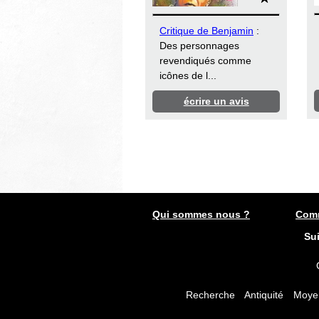
Critique de Benjamin
:
Des personnages
revendiqués comme
icônes de l...
écrire un avis
Qui sommes nous ?
Comm
Su
Recherche
Antiquité
Moye