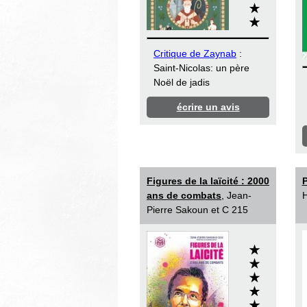
Critique de Zaynab
:
Saint-Nicolas: un père
Noël de jadis
écrire un avis
Figures de la laïcité : 2000
P
ans de combats
, Jean-
H
Pierre Sakoun et C 215