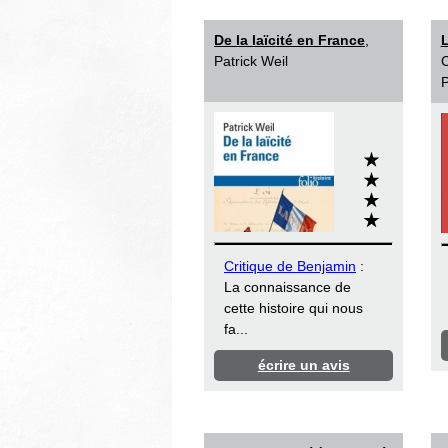
De la laïcité en France
,
L
Patrick Weil
C
P
Critique de Benjamin
:
La connaissance de
cette histoire qui nous
fa...
écrire un avis