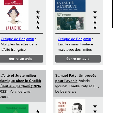
Critique de Benjamin
:
Critique de Benjamin
:
Multiples facettes de la
Laïcités sans frontière
laïcité française
mais avec des limites
écrire un avis
écrire un avis
aïcité et Juste milieu
Samuel Paty: Un procès
slamique chez le Cheikh
pour l’avenir
, Valérie
ûsuf al - Qarḍâwî (1926-
Igounet, Gaëlle Paty et Guy
2022)
, Yolande Emy
Le Besnerais
russol