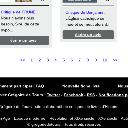
Critique de PRUNE
:
Critique de Benjamin
:
Nous n’avons plus
L’Église catholique se
besoin, Sire, de cette
mue et se meut alors d...
hypo...
écrire un avis
écrire un avis
<<
1
2
3
4
5
6
7
8
9
10
>>
ment participer / FAQ
Nouvelle fiche livre
Nous
ivez Grégoire de Tours :
Twitter
-
Facebook
-
RSS
-
Notifications p
Grégoire de Tours : site collaboratif de critiques de livres d'Histoire.
n Age
Epoque moderne
Révolution et XIXe siècle
XXe siècle
Autr
© gregoiredetours.fr tous droits réservés