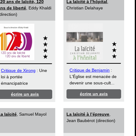
20 ans de laïcité, 120
La laïcité à l’hôpital
,
ns de liberté
, Eddy Khaldi
Christian Delahaye
direction)
Critique de Benjamin
:
Critique de Xirong
: Une
L'Église est menacée de
loi à portée
devenir une sous-cult...
émancipatrice
écrire un avis
écrire un avis
a laïcité
, Samuel Mayol
La laïcité à l’épreuve
,
Jean Baubérot (direction)