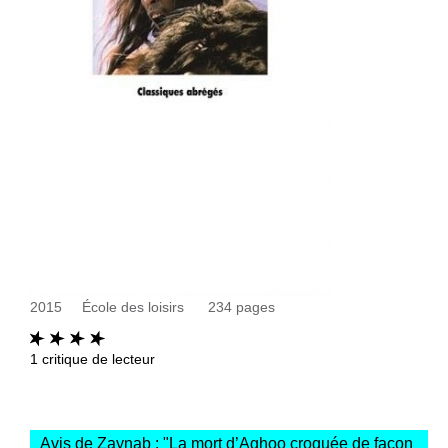
2015
École des loisirs
234
pages
1
critique de lecteur
Avis de Zaynab : "
La mort d’Aghoo croquée de façon