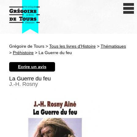
Se connecter
S'inscrire
Créer une fiche livre
Grégoire de Tours >
Tous les livres d'Histoire
>
Thématiques
Antiquité
>
Préhistoire
> La Guerre du feu
Moyen Age
Ecrire un avis
Epoque moderne
La Guerre du feu
J.-H. Rosny
Révolution et XIXe siècle
XXe siècle
Autres civilisations
Thématiques