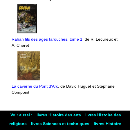
Rahan fils des âges farouches, tome 1
, de R. Lécureux et
A. Chéret
La caverne du Pont d’Arc
, de David Huguet et Stéphane
Compoint
Voir aussi :
livres Histoire des arts
livres Histoire des
religions
livres Sciences et techniques
livres Histoire