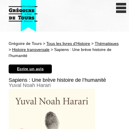
Se connecter
S'inscrire
Créer une fiche livre
Grégoire de Tours >
Tous les livres d'Histoire
>
Thématiques
Antiquité
>
Histoire transversale
> Sapiens : Une brève histoire de
l’humanité
Moyen Age
Ecrire un avis
Epoque moderne
Sapiens : Une brève histoire de l’humanité
Yuval Noah Harari
Révolution et XIXe siècle
XXe siècle
Autres civilisations
Thématiques