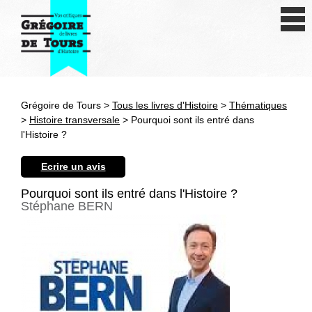
Se connecter
S'inscrire
Créer une fiche livre
Grégoire de Tours >
Tous les livres d'Histoire
>
Thématiques
Antiquité
>
Histoire transversale
> Pourquoi sont ils entré dans
l'Histoire ?
Moyen Age
Ecrire un avis
Epoque moderne
Pourquoi sont ils entré dans l'Histoire ?
Stéphane BERN
Révolution et XIXe siècle
XXe siècle
Autres civilisations
Thématiques