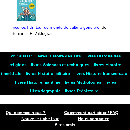
Incultes ! Un tour de monde de culture générale
, de
Benjamin F. Valdugrain
Voir aussi :
livres Histoire des arts
livres Histoire des
religions
livres Sciences et techniques
livres Histoire
immédiate
livres Histoire militaire
livres Histoire transversale
livres Histoire maritime
livres Mythologies
livres
Historiographie
livres Préhistoire
Qui sommes nous ?
Commment participer / FAQ
Nouvelle fiche livre
Nous contacter
Sites amis