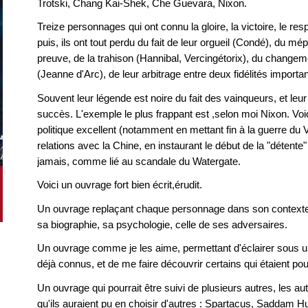
Trotski, Chang Kai-Shek, Che Guevara, Nixon.
Treize personnages qui ont connu la gloire, la victoire, le resp
puis, ils ont tout perdu du fait de leur orgueil (Condé), du mépr
preuve, de la trahison (Hannibal, Vercingétorix), du changem
(Jeanne d'Arc), de leur arbitrage entre deux fidélités importan
Souvent leur légende est noire du fait des vainqueurs, et leur
succès. L'exemple le plus frappant est ,selon moi Nixon. Voic
politique excellent (notamment en mettant fin à la guerre du 
relations avec la Chine, en instaurant le début de la "détent
jamais, comme lié au scandale du Watergate.
Voici un ouvrage fort bien écrit,érudit.
Un ouvrage replaçant chaque personnage dans son contexte p
sa biographie, sa psychologie, celle de ses adversaires.
Un ouvrage comme je les aime, permettant d'éclairer sous 
déjà connus, et de me faire découvrir certains qui étaient p
Un ouvrage qui pourrait être suivi de plusieurs autres, les au
qu'ils auraient pu en choisir d'autres : Spartacus, Saddam H