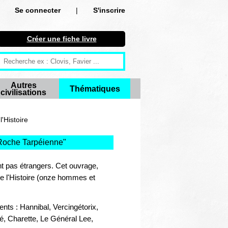
Se connecter
|
S'inscrire
Se connecter
Créer une fiche livre
S'inscrire
Créer une fiche livre
Autres
Thématiques
civilisations
Antiquité
Moyen Age
'Histoire
Epoque moderne
a Roche Tarpéienne
"
Révolution et XIXe siècle
ont pas étrangers. Cet ouvrage,
 de l'Histoire (onze hommes et
XXe siècle
Autres civilisations
nts : Hannibal, Vercingétorix,
, Charette, Le Général Lee,