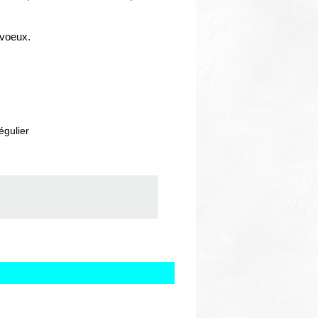
 voeux.
égulier