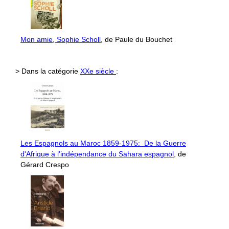
Mon amie, Sophie Scholl
, de Paule du Bouchet
> Dans la catégorie
XXe siècle
:
Les Espagnols au Maroc 1859-1975: De la Guerre
d'Afrique à l'indépendance du Sahara espagnol
, de
Gérard Crespo