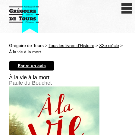
Se connecter
S'inscrire
Créer une fiche livre
Grégoire de Tours >
Tous les livres d'Histoire
>
XXe siècle
>
Antiquité
À la vie à la mort
Moyen Age
Ecrire un avis
Epoque moderne
À la vie à la mort
Paule du Bouchet
Révolution et XIXe siècle
XXe siècle
Autres civilisations
Thématiques