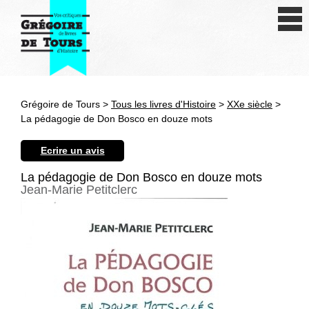
Se connecter
S'inscrire
Créer une fiche livre
Grégoire de Tours >
Tous les livres d'Histoire
>
XXe siècle
>
Antiquité
La pédagogie de Don Bosco en douze mots
Moyen Age
Ecrire un avis
Epoque moderne
La pédagogie de Don Bosco en douze mots
Jean-Marie Petitclerc
Révolution et XIXe siècle
XXe siècle
Autres civilisations
Thématiques