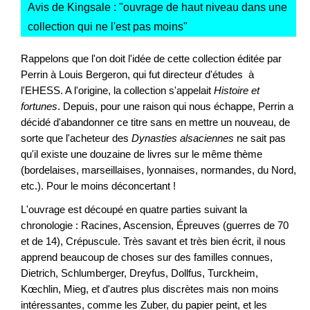
Avis de Kingsale : "
ouvrage de haut niveau dans une
collection qui ne l'est pas moins
"
Rappelons que l'on doit l'idée de cette collection éditée par
Perrin à Louis Bergeron, qui fut directeur d'études à
l'EHESS. A l'origine, la collection s'appelait
Histoire et
fortunes
. Depuis, pour une raison qui nous échappe, Perrin a
décidé d'abandonner ce titre sans en mettre un nouveau, de
sorte que l'acheteur des
Dynasties alsaciennes
ne sait pas
qu'il existe une douzaine de livres sur le même thème
(bordelaises, marseillaises, lyonnaises, normandes, du Nord,
etc.). Pour le moins déconcertant !
L'ouvrage est découpé en quatre parties suivant la
chronologie : Racines, Ascension, Épreuves (guerres de 70
et de 14), Crépuscule. Très savant et très bien écrit, il nous
apprend beaucoup de choses sur des familles connues,
Dietrich, Schlumberger, Dreyfus, Dollfus, Turckheim,
Kœchlin, Mieg, et d'autres plus discrètes mais non moins
intéressantes, comme les Zuber, du papier peint, et les