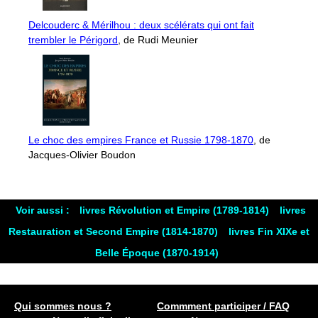
Delcouderc & Mérilhou : deux scélérats qui ont fait
trembler le Périgord
, de Rudi Meunier
Le choc des empires France et Russie 1798-1870
, de
Jacques-Olivier Boudon
Voir aussi :
livres Révolution et Empire (1789-1814)
livres
Restauration et Second Empire (1814-1870)
livres Fin XIXe et
Belle Époque (1870-1914)
Qui sommes nous ?
Commment participer / FAQ