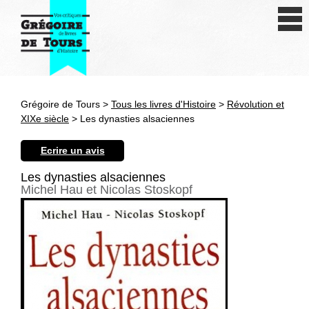
Se connecter
S'inscrire
Créer une fiche livre
Grégoire de Tours >
Tous les livres d'Histoire
>
Révolution et
Antiquité
XIXe siècle
> Les dynasties alsaciennes
Moyen Age
Ecrire un avis
Epoque moderne
Les dynasties alsaciennes
Michel Hau et Nicolas Stoskopf
Révolution et XIXe siècle
XXe siècle
Autres civilisations
Thématiques