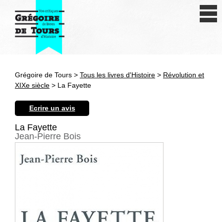
Se connecter
S'inscrire
Créer une fiche livre
Grégoire de Tours >
Tous les livres d'Histoire
>
Révolution et
Antiquité
XIXe siècle
> La Fayette
Moyen Age
Ecrire un avis
Epoque moderne
La Fayette
Jean-Pierre Bois
Révolution et XIXe siècle
XXe siècle
Autres civilisations
Thématiques