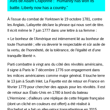
Avis de Adam Craponne : "
Humanity has won its
battle. Liberty now has a country.
"
À l'issue du combat de Yorktown le 19 octobre 1781, contre
les Anglais, Lafayette déclare la phrase qui nous sert de titre.
Il écrit même le 7 juin 1777 dans une lettre à sa femme :
« Le bonheur de l'Amérique est intimement lié au bonheur de
toute l'humanité ; elle va devenir le respectable et sûr asile de
la vertu, de l'honnêteté, de la tolérance, de l’égalité et d'une
tranquille liberté ».
Parti combattre à vingt ans du côté des révoltés américains,
il signe à Paris le 7 décembre 1776 son engagement dans
les milices américaines comme major général. Il touche terre
le 13 juin à South Inlet. La Fayette est de retour en France en
février 1779 pour chercher des appuis pour les révoltés. Il est
de retour aux États-Unis en 1780 à bord du bateau
L’Hermione ; d’ailleurs une réplique de cette frégate française
(dont un cliché en couleurs est offert) a été réalisé à
Rochefort et a fait un aller-retour transatlantique en 2015.