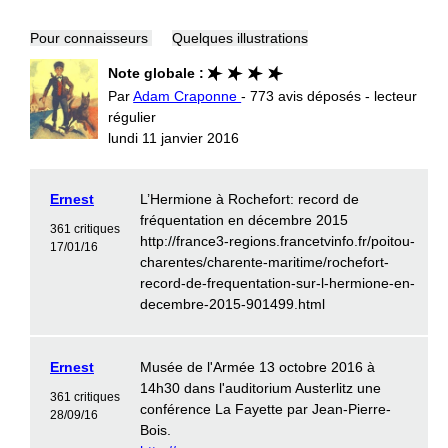
Pour connaisseurs
Quelques illustrations
Note globale :
Par
Adam Craponne
- 773 avis déposés - lecteur
régulier
lundi 11 janvier 2016
Ernest
L’Hermione à Rochefort: record de
fréquentation en décembre 2015
361 critiques
http://france3-regions.francetvinfo.fr/poitou-
17/01/16
charentes/charente-maritime/rochefort-
record-de-frequentation-sur-l-hermione-en-
decembre-2015-901499.html
Ernest
Musée de l'Armée 13 octobre 2016 à
14h30 dans l'auditorium Austerlitz une
361 critiques
conférence La Fayette par Jean-Pierre-
28/09/16
Bois.