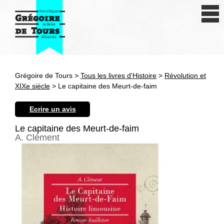
Se connecter
S'inscrire
Créer une fiche livre
Grégoire de Tours >
Tous les livres d'Histoire
>
Révolution et
Antiquité
XIXe siècle
> Le capitaine des Meurt-de-faim
Moyen Age
Ecrire un avis
Epoque moderne
Le capitaine des Meurt-de-faim
A. Clément
Révolution et XIXe siècle
XXe siècle
Autres civilisations
Thématiques