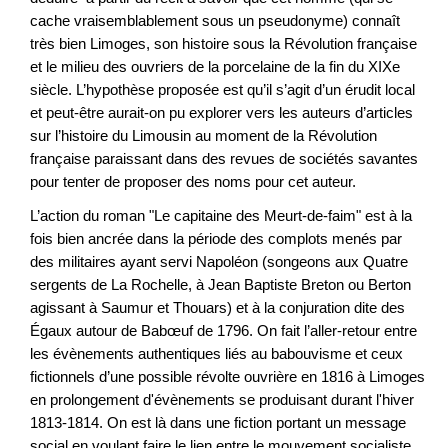
cache vraisemblablement sous un pseudonyme) connaît
très bien Limoges, son histoire sous la Révolution française
et le milieu des ouvriers de la porcelaine de la fin du XIXe
siècle. L’hypothèse proposée est qu’il s’agit d’un érudit local
et peut-être aurait-on pu explorer vers les auteurs d’articles
sur l’histoire du Limousin au moment de la Révolution
française paraissant dans des revues de sociétés savantes
pour tenter de proposer des noms pour cet auteur.
L’action du roman "Le capitaine des Meurt-de-faim" est à la
fois bien ancrée dans la période des complots menés par
des militaires ayant servi Napoléon (songeons aux Quatre
sergents de La Rochelle, à Jean Baptiste Breton ou Berton
agissant à Saumur et Thouars) et à la conjuration dite des
Égaux autour de Babœuf de 1796. On fait l’aller-retour entre
les évènements authentiques liés au babouvisme et ceux
fictionnels d’une possible révolte ouvrière en 1816 à Limoges
en prolongement d'évènements se produisant durant l'hiver
1813-1814. On est là dans une fiction portant un message
social en voulant faire le lien entre le mouvement socialiste