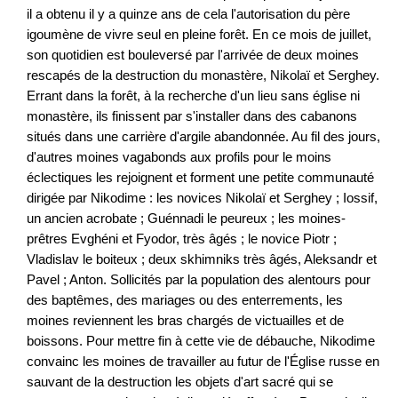
il a obtenu il y a quinze ans de cela l'autorisation du père
igoumène de vivre seul en pleine forêt. En ce mois de juillet,
son quotidien est bouleversé par l'arrivée de deux moines
rescapés de la destruction du monastère, Nikolaï et Serghey.
Errant dans la forêt, à la recherche d'un lieu sans église ni
monastère, ils finissent par s'installer dans des cabanons
situés dans une carrière d'argile abandonnée. Au fil des jours,
d'autres moines vagabonds aux profils pour le moins
éclectiques les rejoignent et forment une petite communauté
dirigée par Nikodime : les novices Nikolaï et Serghey ; Iossif,
un ancien acrobate ; Guénnadi le peureux ; les moines-
prêtres Evghéni et Fyodor, très âgés ; le novice Piotr ;
Vladislav le boiteux ; deux skhimniks très âgés, Aleksandr et
Pavel ; Anton. Sollicités par la population des alentours pour
des baptêmes, des mariages ou des enterrements, les
moines reviennent les bras chargés de victuailles et de
boissons. Pour mettre fin à cette vie de débauche, Nikodime
convainc les moines de travailler au futur de l'Église russe en
sauvant de la destruction les objets d'art sacré qui se