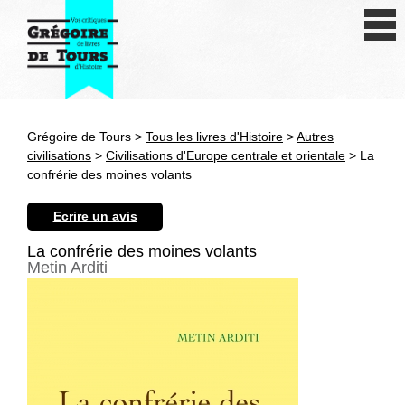
Se connecter
S'inscrire
Créer une fiche livre
Grégoire de Tours >
Tous les livres d'Histoire
>
Autres
Antiquité
civilisations
>
Civilisations d'Europe centrale et orientale
> La
confrérie des moines volants
Moyen Age
Ecrire un avis
Epoque moderne
La confrérie des moines volants
Metin Arditi
Révolution et XIXe siècle
XXe siècle
Autres civilisations
Thématiques