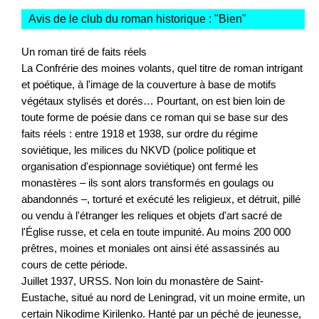
Avis de le club du roman historique : "
Bien
"
Un roman tiré de faits réels
La Confrérie des moines volants, quel titre de roman intrigant
et poétique, à l'image de la couverture à base de motifs
végétaux stylisés et dorés… Pourtant, on est bien loin de
toute forme de poésie dans ce roman qui se base sur des
faits réels : entre 1918 et 1938, sur ordre du régime
soviétique, les milices du NKVD (police politique et
organisation d'espionnage soviétique) ont fermé les
monastères – ils sont alors transformés en goulags ou
abandonnés –, torturé et exécuté les religieux, et détruit, pillé
ou vendu à l'étranger les reliques et objets d'art sacré de
l'Église russe, et cela en toute impunité. Au moins 200 000
prêtres, moines et moniales ont ainsi été assassinés au
cours de cette période.
Juillet 1937, URSS. Non loin du monastère de Saint-
Eustache, situé au nord de Leningrad, vit un moine ermite, un
certain Nikodime Kirilenko. Hanté par un péché de jeunesse,