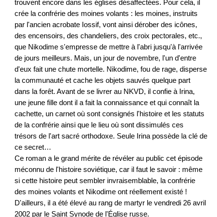
trouvent encore dans les églises désaffectées. Pour cela, il
crée la confrérie des moines volants : les moines, instruits
par l'ancien acrobate Iossif, vont ainsi dérober des icônes,
des encensoirs, des chandeliers, des croix pectorales, etc.,
que Nikodime s'empresse de mettre à l'abri jusqu'à l'arrivée
de jours meilleurs. Mais, un jour de novembre, l'un d'entre
d'eux fait une chute mortelle. Nikodime, fou de rage, disperse
la communauté et cache les objets sauvés quelque part
dans la forêt. Avant de se livrer au NKVD, il confie à Irina,
une jeune fille dont il a fait la connaissance et qui connaît la
cachette, un carnet où sont consignés l'histoire et les statuts
de la confrérie ainsi que le lieu où sont dissimulés ces
trésors de l'art sacré orthodoxe. Seule Irina possède la clé de
ce secret…
Ce roman a le grand mérite de révéler au public cet épisode
méconnu de l'histoire soviétique, car il faut le savoir : même
si cette histoire peut sembler invraisemblable, la confrérie
des moines volants et Nikodime ont réellement existé !
D'ailleurs, il a été élevé au rang de martyr le vendredi 26 avril
2002 par le Saint Synode de l'Église russe.