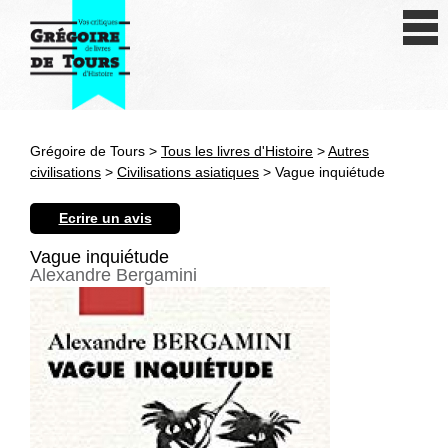
Se connecter
S'inscrire
Créer une fiche livre
Grégoire de Tours >
Tous les livres d'Histoire
>
Autres
Antiquité
civilisations
>
Civilisations asiatiques
> Vague inquiétude
Moyen Age
Ecrire un avis
Epoque moderne
Vague inquiétude
Alexandre Bergamini
Révolution et XIXe siècle
XXe siècle
Autres civilisations
Thématiques