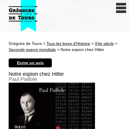
Se connecter
S'inscrire
Créer une fiche livre
Grégoire de Tours >
Tous les livres d'Histoire
>
XXe siècle
>
Antiquité
Seconde guerre mondiale
> Notre espion chez Hitler
Moyen Age
Ecrire un avis
Epoque moderne
Notre espion chez Hitler
Paul Paillole
Révolution et XIXe siècle
XXe siècle
Autres civilisations
Thématiques