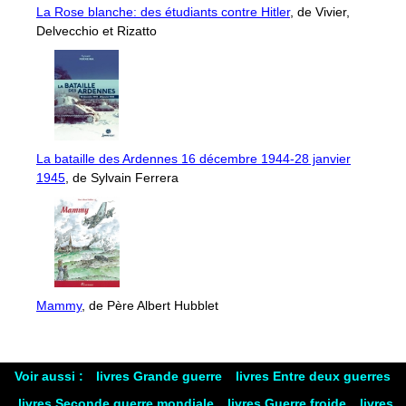
La Rose blanche: des étudiants contre Hitler
, de Vivier,
Delvecchio et Rizatto
La bataille des Ardennes 16 décembre 1944-28 janvier
1945
, de Sylvain Ferrera
Mammy
, de Père Albert Hubblet
Voir aussi :
livres Grande guerre
livres Entre deux guerres
livres Seconde guerre mondiale
livres Guerre froide
livres