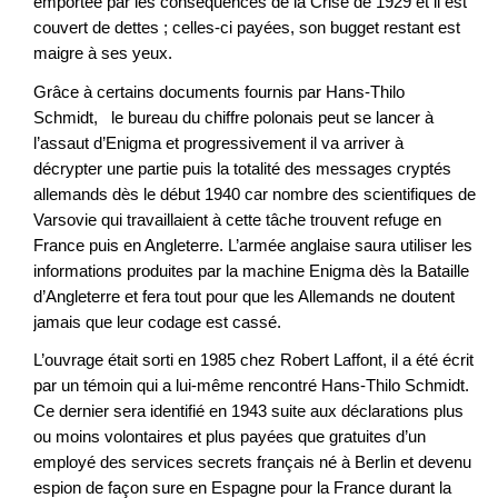
emportée par les conséquences de la Crise de 1929 et il est
couvert de dettes ; celles-ci payées, son bugget restant est
maigre à ses yeux.
Grâce à certains documents fournis par Hans-Thilo
Schmidt, le bureau du chiffre polonais peut se lancer à
l’assaut d’Enigma et progressivement il va arriver à
décrypter une partie puis la totalité des messages cryptés
allemands dès le début 1940 car nombre des scientifiques de
Varsovie qui travaillaient à cette tâche trouvent refuge en
France puis en Angleterre. L’armée anglaise saura utiliser les
informations produites par la machine Enigma dès la Bataille
d’Angleterre et fera tout pour que les Allemands ne doutent
jamais que leur codage est cassé.
L’ouvrage était sorti en 1985 chez Robert Laffont, il a été écrit
par un témoin qui a lui-même rencontré Hans-Thilo Schmidt.
Ce dernier sera identifié en 1943 suite aux déclarations plus
ou moins volontaires et plus payées que gratuites d’un
employé des services secrets français né à Berlin et devenu
espion de façon sure en Espagne pour la France durant la