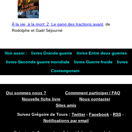
À la vie, à la mort: 2, Le gang des tractions avant
, de
Rodolphe et Gaël Séjourné
Voir aussi :
livres Grande guerre
livres Entre deux guerres
livres Seconde guerre mondiale
livres Guerre froide
livres
Contemporain
Qui sommes nous ?
Commment participer / FAQ
Nouvelle fiche livre
Nous contacter
Sites amis
Suivez Grégoire de Tours :
Twitter
-
Facebook
-
RSS
-
Notifications par email