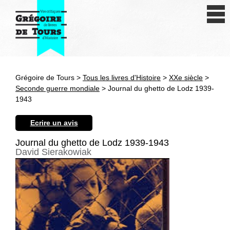
Se connecter
S'inscrire
Créer une fiche livre
Grégoire de Tours >
Tous les livres d'Histoire
>
XXe siècle
>
Antiquité
Seconde guerre mondiale
> Journal du ghetto de Lodz 1939-
1943
Moyen Age
Ecrire un avis
Epoque moderne
Journal du ghetto de Lodz 1939-1943
David Sierakowiak
Révolution et XIXe siècle
XXe siècle
Autres civilisations
Thématiques