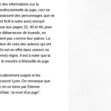
r des informations sur la
professionnelle du juge, ceci se
pparaissent des personnages que ne
 fictif à notre avis) envoyé
nue aux pages 22, 40 et 44, pour
e débarrasser de truands, en
ient pas comme leur patron. La
eur de celui des auteurs qui ont
On est en effet dans univers où
me) règne. Il est à noter que la
s le meurtre à Marseille du juge
iculièrement soigné et les
découvrir Lyon. On remarque que
on en un tome par Etienne
 d’état : la mort d’un juge".