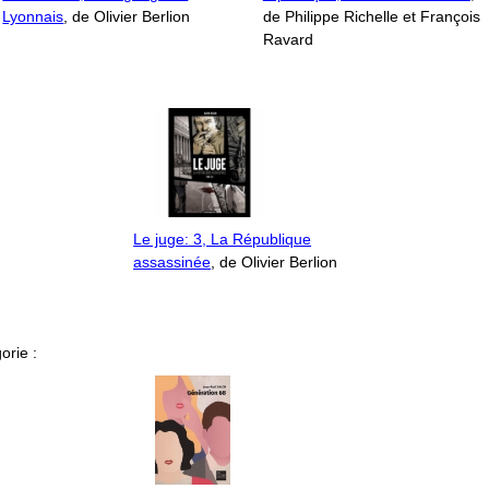
Lyonnais
, de Olivier Berlion
de Philippe Richelle et François
Ravard
Le juge: 3, La République
assassinée
, de Olivier Berlion
orie :