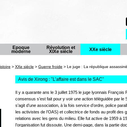
Epoque
Révolution et
XXe siècle
moderne
XIXe siècle
istoire
>
XXe siècle
>
Guerre froide
> Le juge : La république assassin
Avis de Xirong : "
L’affaire est dans le SAC
"
Il y a quarante ans le 3 juillet 1975 le juge lyonnais Françoi
consensus s’est fait pour y voir une action téléguidée par le 
s’agit d’une association, à la fois service d’ordre, police paral
les activistes de l’OAS) et collectrice de fonds au profit des 
relations avec les gens du milieu. Elle fut active de 1959 à 19
l’organisation fut dissoute. Une demi-page, dans la partie d