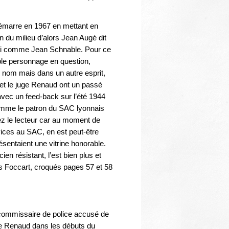
Thématiques
 démarre en 1967 en mettant en
on du milieu d’alors Jean Augé dit
 ici comme Jean Schnable. Pour ce
able personnage en question,
r nom mais dans un autre esprit,
t le juge Renaud ont un passé
avec un feed-back sur l’été 1944
omme le patron du SAC lyonnais
ez le lecteur car au moment de
rvices au SAC, en est peut-être
entaient une vitrine honorable.
en résistant, l’est bien plus et
ues Foccart, croqués pages 57 et 58
 commissaire de police accusé de
uge Renaud dans les débuts du