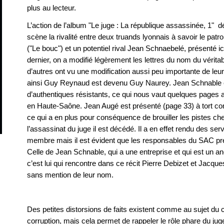
plus au lecteur.
L’action de l’album "Le juge : La république assassinée, 1"
scène la rivalité entre deux truands lyonnais à savoir le patr
("Le bouc") et un potentiel rival Jean Schnaebelé, présenté
dernier, on a modifié légèrement les lettres du nom du vérit
d’autres ont vu une modification aussi peu importante de leu
ainsi Guy Reynaud est devenu Guy Naurey. Jean Schnable e
d’authentiques résistants, ce qui nous vaut quelques pages 
en Haute-Saône. Jean Augé est présenté (page 33) à tort c
ce qui a en plus pour conséquence de brouiller les pistes ch
l’assassinat du juge il est décédé. Il a en effet rendu des se
membre mais il est évident que les responsables du SAC prés
Celle de Jean Schnable, qui a une entreprise et qui est un anci
c’est lui qui rencontre dans ce récit Pierre Debizet et Jacq
sans mention de leur nom.
Des petites distorsions de faits existent comme au sujet du
corruption, mais cela permet de rappeler le rôle phare du j