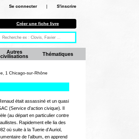
Se connecter
|
S'inscrire
Se connecter
Créer une fiche livre
S'inscrire
Créer une fiche livre
Autres
Thématiques
civilisations
Antiquité
Moyen Age
ée, 1 Chicago-sur-Rhône
Epoque moderne
Révolution et XIXe siècle
s Renaud était assassiné et un quasi
SAC (Service d’action civique). Il
XXe siècle
lèle (au départ en particulier contre
gaullistes. Rapidement elle lia des
Autres civilisations
82 où suite à la Tuerie d'Auriol,
ocumentaire de l’album, en apprend