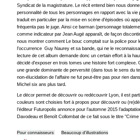
Syndicat de la magistrature. Le récit entend bien nous donne
personnalité de tous les personnages en rapport avec la vie 
traduit en particulier par la mise en scène d’épisodes où a
fréquenta pas le juge. Ainsi ce barman (personnage totalement
comme indicateur par Jean Augé apparaît, de façon disconti
nous montrer comment Le bouc comptait sur la police pour l
l’occurrence Guy Naurey et sa bande, qui ne le reconnaissa
lecture de cet album demande donc un certain effort à la haut
décidé d’exposer en trois tomes une histoire fort complexe. 
une grande dominante de perversité (dans tous le sens du ter
non-élucidation de l’affaire ne fut peut-être pas pour rien dan
Michel six ans plus tard.
Le décor permet de découvrir ou redécouvrir Lyon, il est part
couleurs sont choisies fort à propos pour découvrir ou (re)
l’éditeur Futuropolis annonce pour l’automne 2015 l’adaptati
Davodeau et Benoît Collombat de ce fait sous le titre "Crime
Pour connaisseurs
Beaucoup d'illustrations