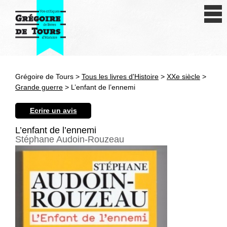
Se connecter
S'inscrire
Créer une fiche livre
Grégoire de Tours >
Tous les livres d'Histoire
>
XXe siècle
>
Antiquité
Grande guerre
> L’enfant de l’ennemi
Moyen Age
Ecrire un avis
Epoque moderne
L’enfant de l’ennemi
Stéphane Audoin-Rouzeau
Révolution et XIXe siècle
XXe siècle
Autres civilisations
Thématiques