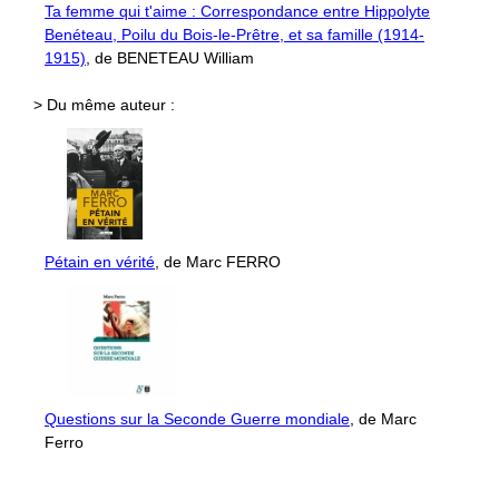
Ta femme qui t'aime : Correspondance entre Hippolyte
Benéteau, Poilu du Bois-le-Prêtre, et sa famille (1914-
1915)
, de BENETEAU William
> Du même auteur :
Pétain en vérité
, de Marc FERRO
Questions sur la Seconde Guerre mondiale
, de Marc
Ferro