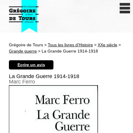
Se connecter
S'inscrire
Créer une fiche livre
Grégoire de Tours >
Tous les livres d'Histoire
>
XXe siècle
>
Antiquité
Grande guerre
> La Grande Guerre 1914-1918
Moyen Age
Ecrire un avis
Epoque moderne
La Grande Guerre 1914-1918
Marc Ferro
Révolution et XIXe siècle
XXe siècle
Autres civilisations
Thématiques