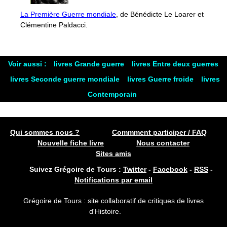
La Première Guerre mondiale
, de Bénédicte Le Loarer et
Clémentine Paldacci.
Voir aussi :
livres Grande guerre
livres Entre deux guerres
livres Seconde guerre mondiale
livres Guerre froide
livres
Contemporain
Qui sommes nous ?
Commment participer / FAQ
Nouvelle fiche livre
Nous contacter
Sites amis
Suivez Grégoire de Tours :
Twitter
-
Facebook
-
RSS
-
Notifications par email
Grégoire de Tours : site collaboratif de critiques de livres
d'Histoire.