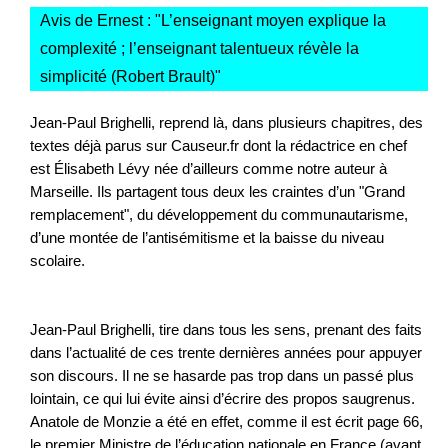
Avis de Ernest : "
L’enseignant moyen explique la
complexité ; l’enseignant talentueux révèle la
simplicité (Robert Brault)
"
Jean-Paul Brighelli, reprend là, dans plusieurs chapitres, des
textes déjà parus sur Causeur.fr dont la rédactrice en chef
est Élisabeth Lévy née d’ailleurs comme notre auteur à
Marseille. Ils partagent tous deux les craintes d’un "Grand
remplacement", du développement du communautarisme,
d’une montée de l’antisémitisme et la baisse du niveau
scolaire.
Jean-Paul Brighelli, tire dans tous les sens, prenant des faits
dans l’actualité de ces trente dernières années pour appuyer
son discours. Il ne se hasarde pas trop dans un passé plus
lointain, ce qui lui évite ainsi d’écrire des propos saugrenus.
Anatole de Monzie a été en effet, comme il est écrit page 66,
le premier Ministre de l’éducation nationale en France (avant