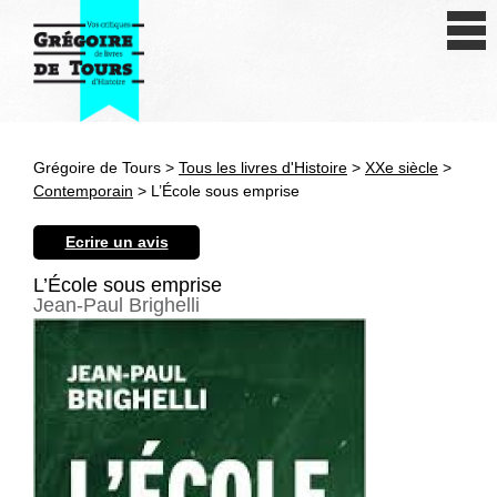
Se connecter
S'inscrire
Créer une fiche livre
Grégoire de Tours >
Tous les livres d'Histoire
>
XXe siècle
>
Antiquité
Contemporain
> L’École sous emprise
Moyen Age
Ecrire un avis
Epoque moderne
L’École sous emprise
Jean-Paul Brighelli
Révolution et XIXe siècle
XXe siècle
Autres civilisations
Thématiques