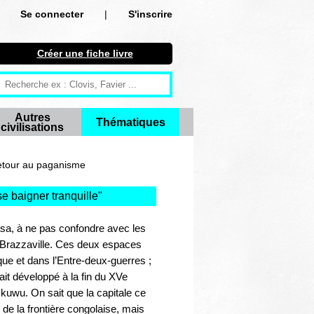
Se connecter
|
S'inscrire
Se connecter
Créer une fiche livre
S'inscrire
Créer une fiche livre
Autres
Thématiques
civilisations
Antiquité
Moyen Age
etour au paganisme
Epoque moderne
 se baigner tranquille
"
Révolution et XIXe siècle
asa, à ne pas confondre avec les
st Brazzaville. Ces deux espaces
XXe siècle
que et dans l’Entre-deux-guerres ;
ait développé à la fin du XVe
Autres civilisations
uwu. On sait que la capitale ce
de la frontière congolaise, mais