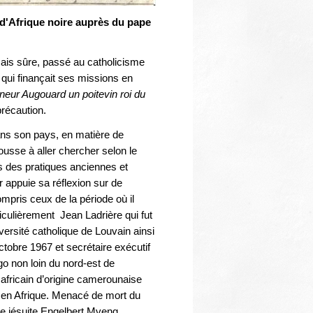
'Afrique noire auprès du pape
mais sûre, passé au catholicisme
 qui finançait ses missions en
eur Augouard un poitevin roi du
précaution.
dans son pays, en matière de
pousse à aller chercher selon le
ns des pratiques anciennes et
 appuie sa réflexion sur de
mpris ceux de la période où il
ticulièrement Jean Ladrière qui fut
versité catholique de Louvain ainsi
ctobre 1967 et secrétaire exécutif
o non loin du nord-est de
africain d’origine camerounaise
on en Afrique. Menacé de mort du
père jésuite Engelbert Mveng