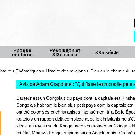
Epoque
Révolution et
XXe siècle
moderne
XIXe siècle
istoire
>
Thématiques
>
Histoire des religions
> Dieu ou le chemin du r
Avis de Adam Craponne : "
Qui flatte le crocodile peut
L’auteur est un Congolais du pays dont la capitale est Kinsh
Congolais habitant le bien plus petit pays dont la capitale e
ont été colonisés et christianisés intensément à la Belle Épo
toutefois un rapport déjà complexe avec le christianisme s’ét
siècle au royaume du Kongo avec son souverain Nzinga a Nk
roi était Mbanza Kongo, aujourd’hui en Angola mais très près 