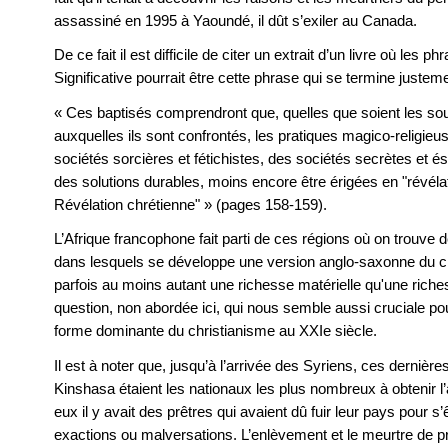
assassiné en 1995 à Yaoundé, il dût s’exiler au Canada.
De ce fait il est difficile de citer un extrait d’un livre où les 
Significative pourrait être cette phrase qui se termine justem
« Ces baptisés comprendront que, quelles que soient les so
auxquelles ils sont confrontés, les pratiques magico-religieu
sociétés sorcières et fétichistes, des sociétés secrètes et é
des solutions durables, moins encore être érigées en "révélati
Révélation chrétienne" » (pages 158-159).
L’Afrique francophone fait parti de ces régions où on trouve d
dans lesquels se développe une version anglo-saxonne du ch
parfois au moins autant une richesse matérielle qu'une riches
question, non abordée ici, qui nous semble aussi cruciale pou
forme dominante du christianisme au XXIe siècle.
Il est à noter que, jusqu’à l’arrivée des Syriens, ces derniè
Kinshasa étaient les nationaux les plus nombreux à obtenir l’
eux il y avait des prêtres qui avaient dû fuir leur pays pour s
exactions ou malversations. L’enlèvement et le meurtre de pr