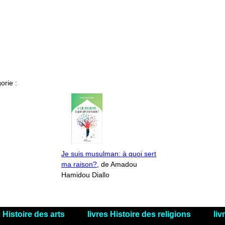
orie :
Je suis musulman: à quoi sert
ma raison?
, de Amadou
Hamidou Diallo
s Histoire des arts
livres Histoire des religions
liv