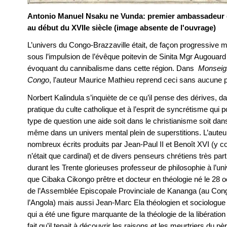
Antonio Manuel Nsaku ne Vunda: premier ambassadeur d
au début du XVIIe siècle (image absente de l'ouvrage)
L’univers du Congo-Brazzaville était, de façon progressive 
sous l’impulsion de l’évêque poitevin de Sinita Mgr Augouard
évoquant du cannibalisme dans cette région. Dans
Monseign
Congo
, l’auteur Maurice Mathieu reprend ceci sans aucune 
Norbert Kalindula s’inquiète de ce qu’il pense des dérives, 
pratique du culte catholique et à l’esprit de syncrétisme qui 
type de question une aide soit dans le christianisme soit da
même dans un univers mental plein de superstitions. L’auteur
nombreux écrits produits par Jean-Paul II et Benoît XVI (y co
n’était que cardinal) et de divers penseurs chrétiens très par
durant les Trente glorieuses professeur de philosophie à l’uni
que Cibaka Cikongo prêtre et docteur en théologie né le 28 o
de l’Assemblée Episcopale Provinciale de Kananga (au Cong
l’Angola) mais aussi Jean-Marc Ela théologien et sociologue 
qui a été une figure marquante de la théologie de la libérati
fait qu’il tenait à découvrir les raisons et les meurtriers du 