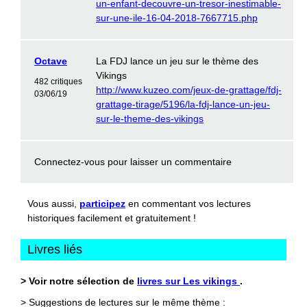
un-enfant-decouvre-un-tresor-inestimable-
sur-une-ile-16-04-2018-7667715.php
Octave
La FDJ lance un jeu sur le thème des
Vikings
482 critiques
http://www.kuzeo.com/jeux-de-grattage/fdj-
03/06/19
grattage-tirage/5196/la-fdj-lance-un-jeu-
sur-le-theme-des-vikings
Connectez-vous
pour laisser un commentaire
Vous aussi,
participez
en commentant vos lectures
historiques facilement et gratuitement !
Livres liés
> Voir notre sélection de
livres sur Les vikings
.
> Suggestions de lectures sur le même thème :