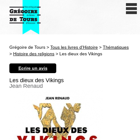
Se connecter
S'inscrire
Créer une fiche livre
Grégoire de Tours >
Tous les livres d'Histoire
>
Thématiques
Antiquité
>
Histoire des religions
> Les dieux des Vikings
Moyen Age
Ecrire un avis
Epoque moderne
Les dieux des Vikings
Jean Renaud
Révolution et XIXe siècle
XXe siècle
Autres civilisations
Thématiques