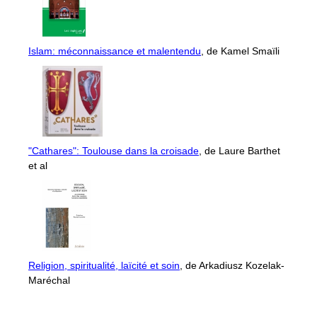
Islam: méconnaissance et malentendu
, de Kamel Smaïli
"Cathares": Toulouse dans la croisade
, de Laure Barthet
et al
Religion, spiritualité, laïcité et soin
, de Arkadiusz Kozelak-
Maréchal