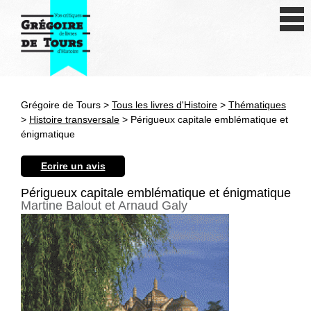
Se connecter
S'inscrire
Créer une fiche livre
Grégoire de Tours >
Tous les livres d'Histoire
>
Thématiques
Antiquité
>
Histoire transversale
> Périgueux capitale emblématique et
énigmatique
Moyen Age
Ecrire un avis
Epoque moderne
Périgueux capitale emblématique et énigmatique
Martine Balout et Arnaud Galy
Révolution et XIXe siècle
XXe siècle
Autres civilisations
Thématiques