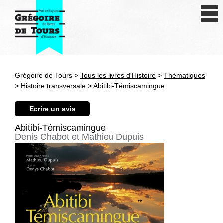
Se connecter
S'inscrire
Créer une fiche livre
Grégoire de Tours >
Tous les livres d'Histoire
>
Thématiques
Antiquité
>
Histoire transversale
> Abitibi-Témiscamingue
Moyen Age
Ecrire un avis
Epoque moderne
Abitibi-Témiscamingue
Denis Chabot et Mathieu Dupuis
Révolution et XIXe siècle
XXe siècle
Autres civilisations
Thématiques