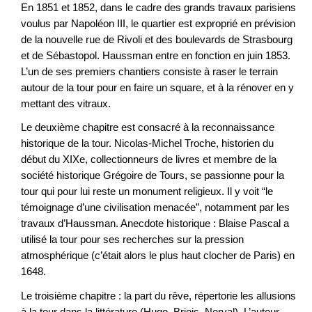
En 1851 et 1852, dans le cadre des grands travaux parisiens
voulus par Napoléon III, le quartier est exproprié en prévision
de la nouvelle rue de Rivoli et des boulevards de Strasbourg
et de Sébastopol. Haussman entre en fonction en juin 1853.
L’un de ses premiers chantiers consiste à raser le terrain
autour de la tour pour en faire un square, et à la rénover en y
mettant des vitraux.
Le deuxième chapitre est consacré à la reconnaissance
historique de la tour. Nicolas-Michel Troche, historien du
début du XIXe, collectionneurs de livres et membre de la
société historique Grégoire de Tours, se passionne pour la
tour qui pour lui reste un monument religieux. Il y voit “le
témoignage d’une civilisation menacée”, notamment par les
travaux d’Haussman. Anecdote historique : Blaise Pascal a
utilisé la tour pour ses recherches sur la pression
atmosphérique (c’était alors le plus haut clocher de Paris) en
1648.
Le troisième chapitre : la part du rêve, répertorie les allusions
à la tour dans la littérature (Hugo, Briois, Nerval). L’auteur