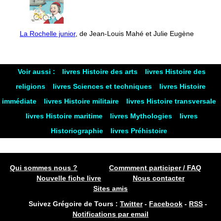
La Rochelle junior
, de Jean-Louis Mahé et Julie Eugène
Voir aussi :
livres Histoire des arts
livres Histoire des
religions
livres Sciences et techniques
livres Histoire
immédiate
livres Histoire militaire
livres Histoire transversale
livres Histoire maritime
livres Mythologies
livres
Historiographie
livres Préhistoire
Qui sommes nous ?
Commment participer / FAQ
Nouvelle fiche livre
Nous contacter
Sites amis
Suivez Grégoire de Tours :
Twitter
-
Facebook
-
RSS
-
Notifications par email