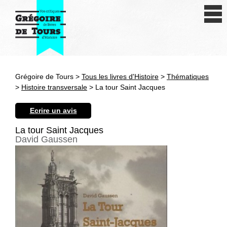
Se connecter
S'inscrire
Créer une fiche livre
Grégoire de Tours >
Tous les livres d'Histoire
>
Thématiques
Antiquité
>
Histoire transversale
> La tour Saint Jacques
Moyen Age
Ecrire un avis
Epoque moderne
La tour Saint Jacques
David Gaussen
Révolution et XIXe siècle
XXe siècle
Autres civilisations
Thématiques