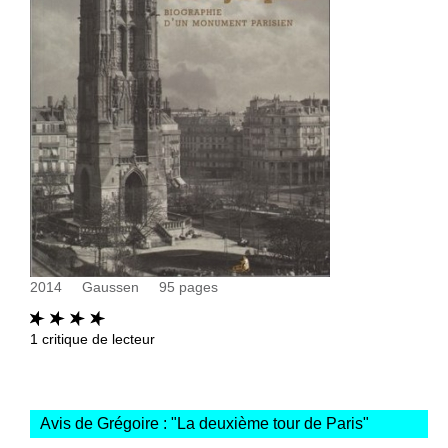
2014
Gaussen
95
pages
1
critique de lecteur
Avis de Grégoire : "
La deuxième tour de Paris
"