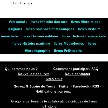
Édourd Leroux
Voir aussi :
livres Histoire des arts
livres Histoire des
religions
livres Sciences et techniques
livres Histoire
immédiate
livres Histoire militaire
livres Histoire transversale
livres Histoire maritime
livres Mythologies
livres
Historiographie
livres Préhistoire
Qui sommes nous ?
Commment participer / FAQ
Nouvelle fiche livre
Nous contacter
Sites amis
Suivez Grégoire de Tours :
Twitter
-
Facebook
-
RSS
-
Notifications par email
Grégoire de Tours : site collaboratif de critiques de livres
d'Histoire.