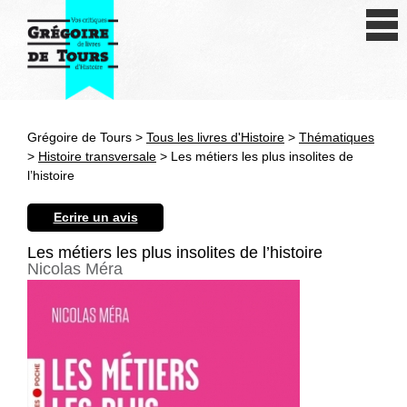
Se connecter
S'inscrire
Créer une fiche livre
Grégoire de Tours >
Tous les livres d'Histoire
>
Thématiques
Antiquité
>
Histoire transversale
> Les métiers les plus insolites de
l’histoire
Moyen Age
Ecrire un avis
Epoque moderne
Les métiers les plus insolites de l’histoire
Nicolas Méra
Révolution et XIXe siècle
XXe siècle
Autres civilisations
Thématiques