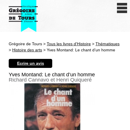
Se connecter
S'inscrire
Créer une fiche livre
Grégoire de Tours >
Tous les livres d'Histoire
>
Thématiques
Antiquité
>
Histoire des arts
> Yves Montand: Le chant d’un homme
Moyen Age
Ecrire un avis
Epoque moderne
Yves Montand: Le chant d’un homme
Richard Cannavo et Henri Quiqueré
Révolution et XIXe siècle
XXe siècle
Autres civilisations
Thématiques