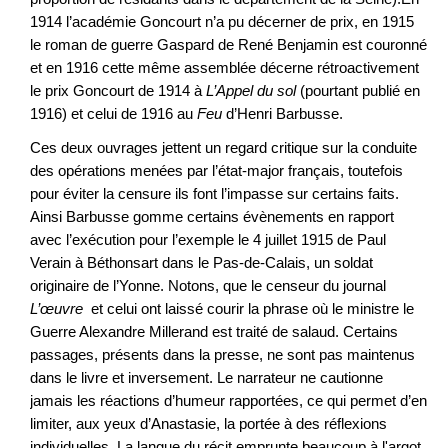
1914 l’académie Goncourt n’a pu décerner de prix, en 1915
le roman de guerre Gaspard de René Benjamin est couronné
et en 1916 cette même assemblée décerne rétroactivement
le prix Goncourt de 1914 à
L’Appel du sol
(pourtant publié en
1916) et celui de 1916 au
Feu
d’Henri Barbusse.
Ces deux ouvrages jettent un regard critique sur la conduite
des opérations menées par l’état-major français, toutefois
pour éviter la censure ils font l’impasse sur certains faits.
Ainsi Barbusse gomme certains évènements en rapport
avec l’exécution pour l’exemple le 4 juillet 1915 de Paul
Verain à Béthonsart dans le Pas-de-Calais, un soldat
originaire de l’Yonne. Notons, que le censeur du journal
L’œuvre
et celui ont laissé courir la phrase où le ministre le
Guerre Alexandre Millerand est traité de salaud. Certains
passages, présents dans la presse, ne sont pas maintenus
dans le livre et inversement. Le narrateur ne cautionne
jamais les réactions d’humeur rapportées, ce qui permet d’en
limiter, aux yeux d’Anastasie, la portée à des réflexions
individuelles. La langue du récit emprunte beaucoup à l'argot