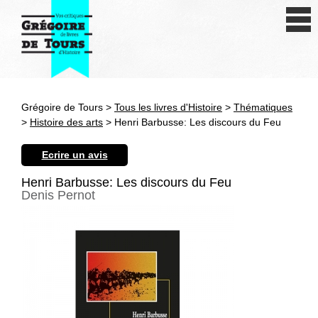
Se connecter
S'inscrire
Créer une fiche livre
Grégoire de Tours >
Tous les livres d'Histoire
>
Thématiques
Antiquité
>
Histoire des arts
> Henri Barbusse: Les discours du Feu
Moyen Age
Ecrire un avis
Epoque moderne
Henri Barbusse: Les discours du Feu
Denis Pernot
Révolution et XIXe siècle
XXe siècle
Autres civilisations
Thématiques