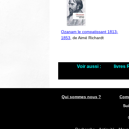
Ozanam le compatissant 1813-
1853
, de Aimé Richardt
Voir aussi :
livres
Qui sommes nous ?
Comm
Su