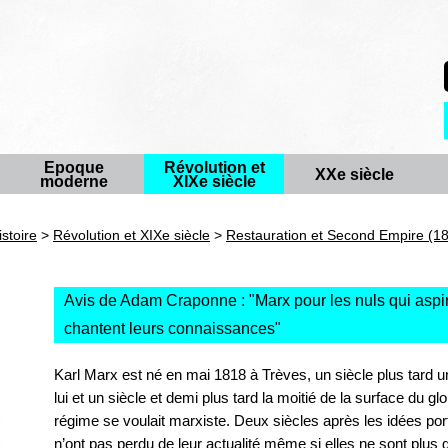
Epoque
Révolution et
XXe siècle
moderne
XIXe siècle
istoire
>
Révolution et XIXe siècle
>
Restauration et Second Empire (1
Avis de Adam Craponne : "
Marx pour les nuls qui asp
chantent leurs connaissances
"
Karl Marx est né en mai 1818 à Trèves, un siècle plus tard un
lui et un siècle et demi plus tard la moitié de la surface du g
régime se voulait marxiste. Deux siècles après les idées po
n’ont pas perdu de leur actualité même si elles ne sont plus