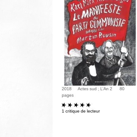
2018
Actes sud ; L’An 2
80
pages
1
critique de lecteur