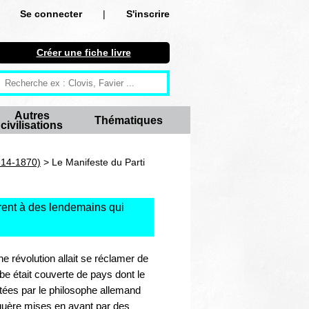
Se connecter
|
S'inscrire
Se connecter
Créer une fiche livre
S'inscrire
Créer une fiche livre
Autres
Thématiques
civilisations
Antiquité
Moyen Age
814-1870)
> Le Manifeste du Parti
Epoque moderne
irent à des lendemains qui
Révolution et XIXe siècle
XXe siècle
e révolution allait se réclamer de
lobe était couverte de pays dont le
Autres civilisations
rtées par le philosophe allemand
 guère mises en avant par des