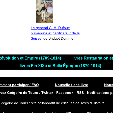
Le général G. H. Dufour:
humaniste et pacificateur de la
Suisse
, de Bridget Dommen
 Révolution et Empire (1789-1814)
livres Restauration 
livres Fin XIXe et Belle Époque (1870-1914)
ment participer / FAQ
Nouvelle fiche livre
Nous
ivez Grégoire de Tours :
Twitter
-
Facebook
-
RSS
-
Notifications p
Grégoire de Tours : site collaboratif de critiques de livres d'Histoire.