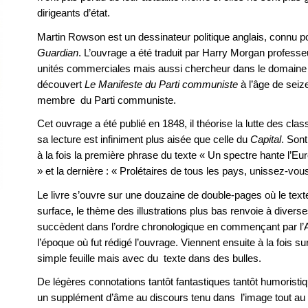
dirigeants d’état.
Martin Rowson est un dessinateur politique anglais, connu p
Guardian
. L’ouvrage a été traduit par Harry Morgan profes
unités commerciales mais aussi chercheur dans le domaine 
découvert
Le Manifeste du Parti communiste
à l’âge de seize
membre du Parti communiste.
Cet ouvrage a été publié en 1848, il théorise la lutte des clas
sa lecture est infiniment plus aisée que celle du
Capital
. Sont
à la fois la première phrase du texte « Un spectre hante l’
» et la dernière : « Prolétaires de tous les pays, unissez-vous
Le livre s’ouvre sur une douzaine de double-pages où le text
surface, le thème des illustrations plus bas renvoie à divers
succèdent dans l’ordre chronologique en commençant par l’An
l’époque où fut rédigé l’ouvrage. Viennent ensuite à la fois s
simple feuille mais avec du texte dans des bulles.
De légères connotations tantôt fantastiques tantôt humoristiq
un supplément d’âme au discours tenu dans l’image tout au l