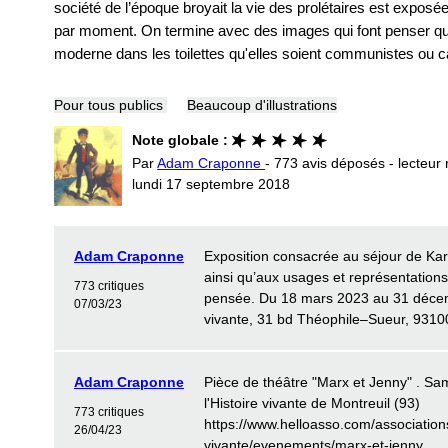
société de l’époque broyait la vie des prolétaires est expos
par moment. On termine avec des images qui font penser que l
moderne dans les toilettes qu'elles soient communistes ou ca
Pour tous publics
Beaucoup d'illustrations
Note globale :
Par
Adam Craponne
- 773 avis déposés - lecteur 
lundi 17 septembre 2018
Adam Craponne
Exposition consacrée au séjour de Kar
ainsi qu’aux usages et représentation
773 critiques
pensée. Du 18 mars 2023 au 31 décem
07/03/23
vivante, 31 bd Théophile–Sueur, 9310
Adam Craponne
Pièce de théâtre "Marx et Jenny" . S
l'Histoire vivante de Montreuil (93)
773 critiques
https://www.helloasso.com/associations
26/04/23
vivante/evenements/marx-et-jenny