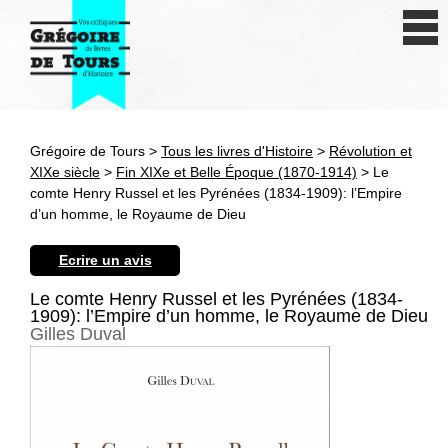
Se connecter
S'inscrire
Créer une fiche livre
Grégoire de Tours >
Tous les livres d'Histoire
>
Révolution et
Antiquité
XIXe siècle
>
Fin XIXe et Belle Époque (1870-1914)
> Le
comte Henry Russel et les Pyrénées (1834-1909): l’Empire
Moyen Age
d’un homme, le Royaume de Dieu
Epoque moderne
Ecrire un avis
Révolution et XIXe siècle
Le comte Henry Russel et les Pyrénées (1834-
1909): l’Empire d’un homme, le Royaume de Dieu
Gilles Duval
XXe siècle
Autres civilisations
Thématiques