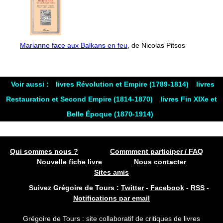
Marianne face aux Balkans en feu
, de Nicolas Pitsos
Voir aussi :
livres Révolution et Empire (1789-1814)
livres
Restauration et Second Empire (1814-1870)
livres Fin XIXe et
Belle Époque (1870-1914)
Qui sommes nous ?
Commment participer / FAQ
Nouvelle fiche livre
Nous contacter
Sites amis
Suivez Grégoire de Tours :
Twitter
-
Facebook
-
RSS
-
Notifications par email
Grégoire de Tours : site collaboratif de critiques de livres