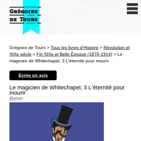
Se connecter
S'inscrire
Créer une fiche livre
Grégoire de Tours >
Tous les livres d'Histoire
>
Révolution et
Antiquité
XIXe siècle
>
Fin XIXe et Belle Époque (1870-1914)
> Le
magicien de Whitechapel, 3 L‘éternité pour mourir
Moyen Age
Ecrire un avis
Epoque moderne
Le magicien de Whitechapel, 3 L‘éternité pour
mourir
Révolution et XIXe siècle
Benn
XXe siècle
Autres civilisations
Thématiques