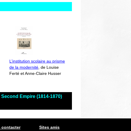
L’institution scolaire au prisme
de la modernité
, de Louise
Ferté et Anne-Claire Husser
et Second Empire (1814-1870)
 contacter
Sites amis