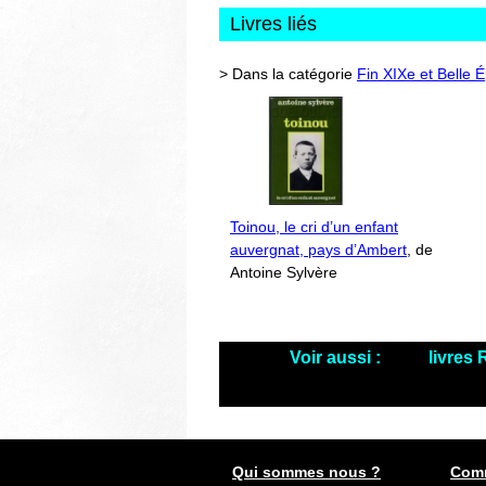
Livres liés
> Dans la catégorie
Fin XIXe et Belle
Toinou, le cri d’un enfant
auvergnat, pays d’Ambert
, de
Antoine Sylvère
Voir aussi :
livres
Qui sommes nous ?
Comm