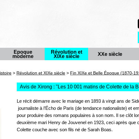
Epoque
Révolution et
XXe siècle
moderne
XIXe siècle
istoire
>
Révolution et XIXe siècle
>
Fin XIXe et Belle Époque (1870-19
Avis de Xirong : "
Les 10 001 matins de Colette de la 
Le récit démarre avec le mariage en 1893 à vingt ans de Sido
journaliste à l’Écho de Paris (de tendance nationaliste) et
pour produire des romans populaires à son nom. Il se clôt l
deuxième mari Henry de Jouvenel en 1923, ceci après que ce
Colette couche avec son fils né de Sarah Boas.