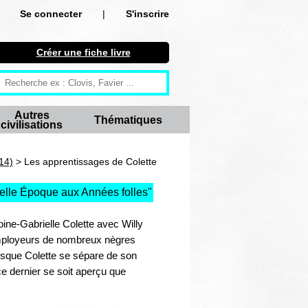
Se connecter
|
S'inscrire
Se connecter
Créer une fiche livre
S'inscrire
Créer une fiche livre
Autres
Thématiques
civilisations
Antiquité
Moyen Age
14)
> Les apprentissages de Colette
Epoque moderne
Belle Époque aux Années folles
"
Révolution et XIXe siècle
ine-Gabrielle Colette avec Willy
 employeurs de nombreux nègres
XXe siècle
orsque Colette se sépare de son
 dernier se soit aperçu que
Autres civilisations