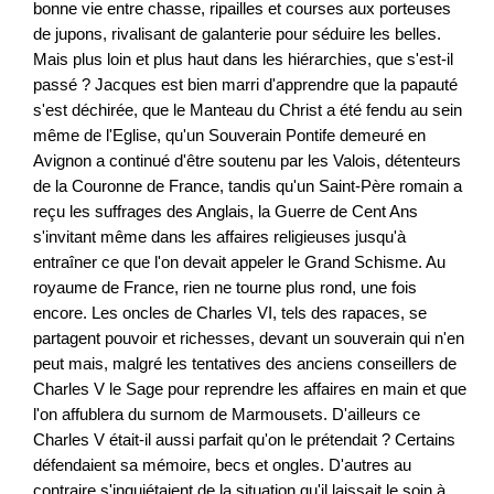
bonne vie entre chasse, ripailles et courses aux porteuses
de jupons, rivalisant de galanterie pour séduire les belles.
Mais plus loin et plus haut dans les hiérarchies, que s'est-il
passé ? Jacques est bien marri d'apprendre que la papauté
s'est déchirée, que le Manteau du Christ a été fendu au sein
même de l'Eglise, qu'un Souverain Pontife demeuré en
Avignon a continué d'être soutenu par les Valois, détenteurs
de la Couronne de France, tandis qu'un Saint-Père romain a
reçu les suffrages des Anglais, la Guerre de Cent Ans
s'invitant même dans les affaires religieuses jusqu'à
entraîner ce que l'on devait appeler le Grand Schisme. Au
royaume de France, rien ne tourne plus rond, une fois
encore. Les oncles de Charles VI, tels des rapaces, se
partagent pouvoir et richesses, devant un souverain qui n'en
peut mais, malgré les tentatives des anciens conseillers de
Charles V le Sage pour reprendre les affaires en main et que
l'on affublera du surnom de Marmousets. D'ailleurs ce
Charles V était-il aussi parfait qu'on le prétendait ? Certains
défendaient sa mémoire, becs et ongles. D'autres au
contraire s'inquiétaient de la situation qu'il laissait le soin à