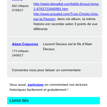
http://www.glenatbd.com/bd/le-linceul-tome-
682 critiques
1-9782723440981.htm
07/09/17
http://www.actuabd.com/Trois-Christs-Unis-
par-la-Passion,
dans cet album, la même
histoire est racontée selon 3 points de vue
différents
Adam Craponne
Laurent Decaux est le fils d'Alain
Decaux.
773 critiques
24/09/17
Connectez-vous
pour laisser un commentaire
Vous aussi,
participez
en commentant vos lectures
historiques facilement et gratuitement !
Livres liés