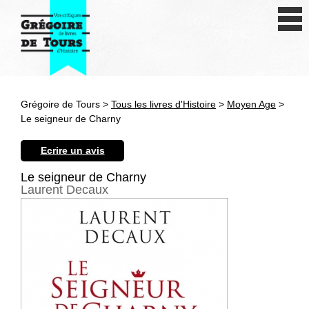
Se connecter
S'inscrire
Créer une fiche livre
Grégoire de Tours >
Tous les livres d'Histoire
>
Moyen Age
>
Antiquité
Le seigneur de Charny
Moyen Age
Ecrire un avis
Epoque moderne
Le seigneur de Charny
Laurent Decaux
Révolution et XIXe siècle
XXe siècle
Autres civilisations
Thématiques