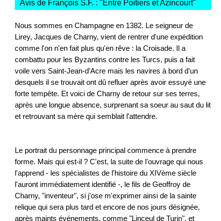
Avis de François S.F. : "
Entre Poitiers et Azincourt
"
Nous sommes en Champagne en 1382. Le seigneur de
Lirey, Jacques de Charny, vient de rentrer d'une expédition
comme l'on n'en fait plus qu'en rêve : la Croisade. Il a
combattu pour les Byzantins contre les Turcs, puis a fait
voile vers Saint-Jean-d'Acre mais les navires à bord d'un
desquels il se trouvait ont dû refluer après avoir essuyé une
forte tempête. Et voici de Charny de retour sur ses terres,
après une longue absence, surprenant sa soeur au saut du lit
et retrouvant sa mère qui semblait l'attendre.
Le portrait du personnage principal commence à prendre
forme. Mais qui est-il ? C'est, la suite de l'ouvrage qui nous
l'apprend - les spécialistes de l'histoire du XIVème siècle
l'auront immédiatement identifié -, le fils de Geoffroy de
Charny, "inventeur", si j'ose m'exprimer ainsi de la sainte
relique qui sera plus tard et encore de nos jours désignée,
après maints événements, comme "Linceul de Turin", et