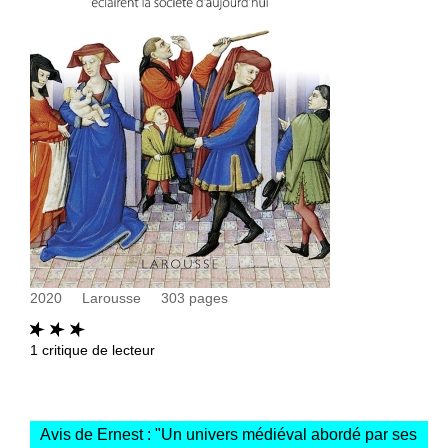
2020
Larousse
303
pages
1
critique de lecteur
Avis de Ernest : "
Un univers médiéval abordé par ses