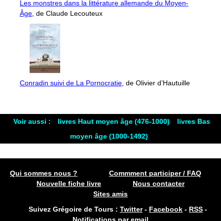
Les monstres dans la littérature allemande du Moyen-
Âge
, de Claude Lecouteux
Conradin suivi de La Pornocratie
, de Olivier d’Hautuille
Voir aussi :
livres Haut moyen âge (476-1000)
livres Bas
moyen âge (1000-1492)
Qui sommes nous ?
Commment participer / FAQ
Nouvelle fiche livre
Nous contacter
Sites amis
Suivez Grégoire de Tours :
Twitter
-
Facebook
-
RSS
-
Notifications par email