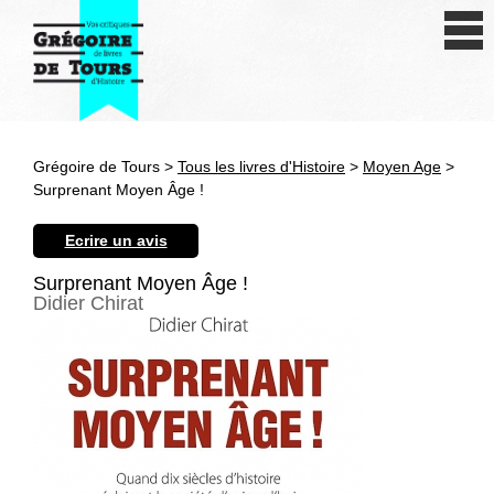
Se connecter
S'inscrire
Créer une fiche livre
Grégoire de Tours >
Tous les livres d'Histoire
>
Moyen Age
>
Antiquité
Surprenant Moyen Âge !
Moyen Age
Ecrire un avis
Epoque moderne
Surprenant Moyen Âge !
Didier Chirat
Révolution et XIXe siècle
XXe siècle
Autres civilisations
Thématiques