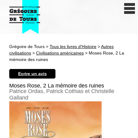
Se connecter
S'inscrire
Créer une fiche livre
Grégoire de Tours >
Tous les livres d'Histoire
>
Autres
Antiquité
civilisations
>
Civilisations américaines
> Moses Rose, 2 La
mémoire des ruines
Moyen Age
Ecrire un avis
Epoque moderne
Moses Rose, 2 La mémoire des ruines
Patrice Ordas, Patrick Cothias et Christelle
Révolution et XIXe siècle
Galland
XXe siècle
Autres civilisations
Thématiques