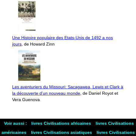
Une Histoire populaire des Etats-Unis de 1492 a nos
jours
, de Howard Zinn
Les aventuriers du Missouri: Sacagawea, Lewis et Clark à
la découverte d’un nouveau monde
, de Daniel Royot et
Vera Guenova
Voir aussi :
livres Civilisations africaines
livres Civilisations
américaines
livres Civilisations asiatiques
livres Civilisations