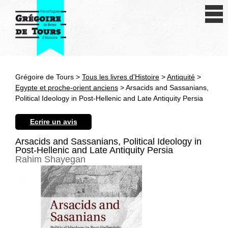
Se connecter
S'inscrire
Créer une fiche livre
Grégoire de Tours >
Tous les livres d'Histoire
>
Antiquité
>
Antiquité
Egypte et proche-orient anciens
> Arsacids and Sassanians,
Political Ideology in Post-Hellenic and Late Antiquity Persia
Moyen Age
Ecrire un avis
Epoque moderne
Arsacids and Sassanians, Political Ideology in
Post-Hellenic and Late Antiquity Persia
Révolution et XIXe siècle
Rahim Shayegan
XXe siècle
Autres civilisations
Thématiques