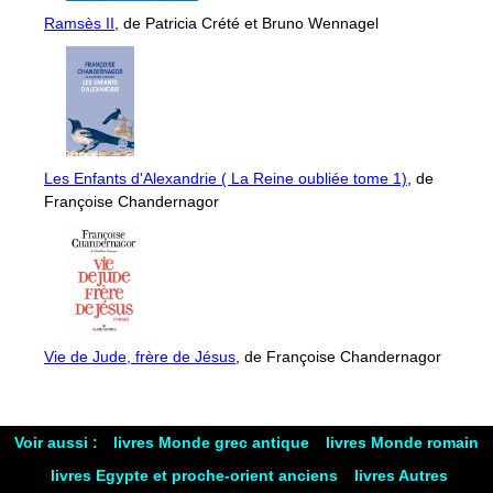
Ramsès II
, de Patricia Crété et Bruno Wennagel
Les Enfants d'Alexandrie ( La Reine oubliée tome 1)
, de
Françoise Chandernagor
Vie de Jude, frère de Jésus
, de Françoise Chandernagor
Voir aussi :
livres Monde grec antique
livres Monde romain
livres Egypte et proche-orient anciens
livres Autres