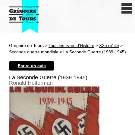
Se connecter
S'inscrire
Créer une fiche livre
Grégoire de Tours >
Tous les livres d'Histoire
>
XXe siècle
>
Antiquité
Seconde guerre mondiale
> La Seconde Guerre (1939-1945)
Moyen Age
Ecrire un avis
Epoque moderne
La Seconde Guerre (1939-1945)
Ronald Heiferman
Révolution et XIXe siècle
XXe siècle
Autres civilisations
Thématiques