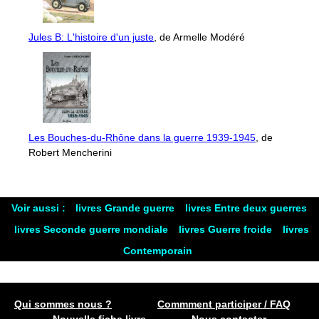
Jules B: L'histoire d'un juste
, de Armelle Modéré
Les Bouches-du-Rhône dans la guerre 1939-1945
, de
Robert Mencherini
Voir aussi :
livres Grande guerre
livres Entre deux guerres
livres Seconde guerre mondiale
livres Guerre froide
livres
Contemporain
Qui sommes nous ?
Commment participer / FAQ
Nouvelle fiche livre
Nous contacter