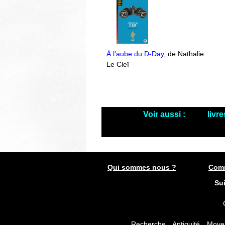
À l’aube du D-Day
, de Nathalie
Le Cleï
Voir aussi :
livr
Qui sommes nous ?
Comm
Su
Recherche
Antiquité
Moye