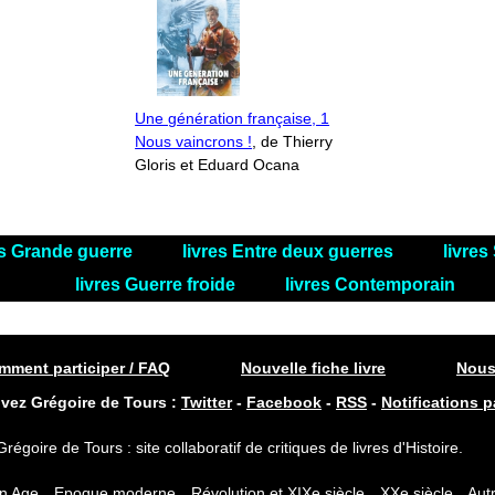
Une génération française, 1
Nous vaincrons !
, de Thierry
Gloris et Eduard Ocana
es Grande guerre
livres Entre deux guerres
livre
livres Guerre froide
livres Contemporain
ment participer / FAQ
Nouvelle fiche livre
Nous
ivez Grégoire de Tours :
Twitter
-
Facebook
-
RSS
-
Notifications p
Grégoire de Tours : site collaboratif de critiques de livres d'Histoire.
n Age
Epoque moderne
Révolution et XIXe siècle
XXe siècle
Autr