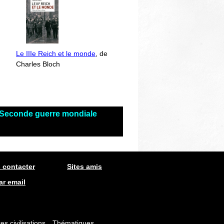
Le IIIe Reich et le monde
, de
Charles Bloch
s Seconde guerre mondiale
 contacter
Sites amis
ar email
es civilisations
Thématiques