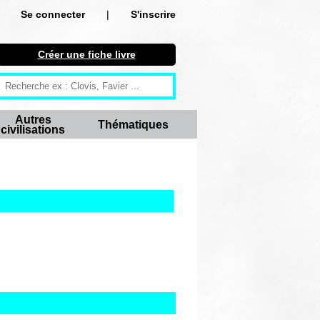
Se connecter
|
S'inscrire
Se connecter
Créer une fiche livre
S'inscrire
Créer une fiche livre
Autres
Thématiques
civilisations
Antiquité
Moyen Age
Epoque moderne
Révolution et XIXe siècle
XXe siècle
Autres civilisations